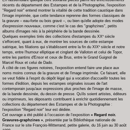
récents du département des Estampes et de la Photographie, l'exposition
"Regard noir" entend montrer la vitalité de cette tradition caustique dans
l'image imprimée, que cette tendance reprenne des formes classiques de
la gravure – eau-forte ou bois gravé –, ou bien qu'elle adopte des modes
d'expression nouveaux, comme c'est le cas des "graphzines", petits
albums d'images nés à la périphérie de la bande dessinée.
e
Quelques exemples tirés des collections d'estampes du XX
siècle
s'efforcent, quant à eux, de montrer les sources de cette estampe
e
satirique, les filiations qui s'établissent entre la fin du XIX
siècle et notre
temps, entre l'humour elliptique et cinglant de Valloton et celui de Topor,
entre les pantins d'Ensor et ceux de Brus, entre le Grand Guignol de
Marcel Roux et celui de Dado.
À côté de ces figures notoires, l'exposition entend faire une place aux
noms moins connus de la gravure et de l'image imprimée. Ce faisant, elle
se veut fidèle à l'esprit du dépôt légal qui a vocation d'accueillir toutes les
formes d'édition, depuis les estampes originales issues de l'art
contemporain jusqu'aux expressions plus proches de l'image de masse,
de la bande dessinée, du dessin de presse. Qu'ils soient artistes, éditeurs
ou imprimeurs, les déposants contribuent à enrichir quotidiennement les
collections du département des Estampes et de la Photographie :
l'exposition "Regard noir" leur est dédiée.
Cet ouvrage a été publié à l’occasion de l’exposition
« Regard noir.
Gravures-graphzines »
, présentée par la Bibliothèque nationale de
France sur le site François-Mitterrand, petite galerie, du 16 juin au 30 août