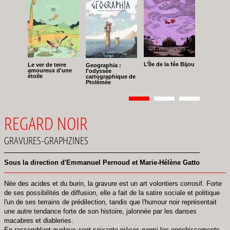
L’Île de la fée Bijou
Le ver de terre
Geographia :
amoureux d'une
l'odyssée
étoile
cartographique de
Ptolémée
Pagination
Page
1
Page
2
Page
3
REGARD NOIR
GRAVURES-GRAPHZINES
Sous la direction d'Emmanuel Pernoud et Marie-Hélène Gatto
Née des acides et du burin, la gravure est un art volontiers corrosif. Forte
de ses possibilités de diffusion, elle a fait de la satire sociale et politique
l'un de ses terrains de prédilection, tandis que l'humour noir représentait
une autre tendance forte de son histoire, jalonnée par les danses
macabres et diableries.
En rassemblant quelque cent soixante pièces parmi les enrichissements