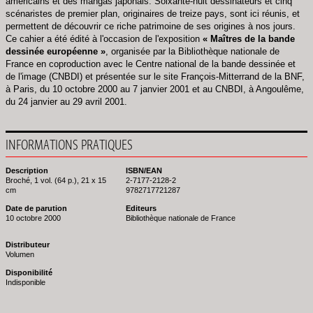
américains et des mangas japonais. Soixante-huit dessinateurs et cinq
scénaristes de premier plan, originaires de treize pays, sont ici réunis, et
permettent de découvrir ce riche patrimoine de ses origines à nos jours.
Ce cahier a été édité à l'occasion de l'exposition
« Maîtres de la bande
dessinée européenne »
, organisée par la Bibliothèque nationale de
France en coproduction avec le Centre national de la bande dessinée et
de l'image (CNBDI) et présentée sur le site François-Mitterrand de la BNF,
à Paris, du 10 octobre 2000 au 7 janvier 2001 et au CNBDI, à Angoulême,
du 24 janvier au 29 avril 2001.
INFORMATIONS PRATIQUES
Description
ISBN/EAN
Broché, 1 vol. (64 p.), 21 x 15
2-7177-2128-2
cm
9782717721287
Date de parution
Editeurs
10 octobre 2000
Bibliothèque nationale de France
Distributeur
Volumen
Disponibilité
Indisponible