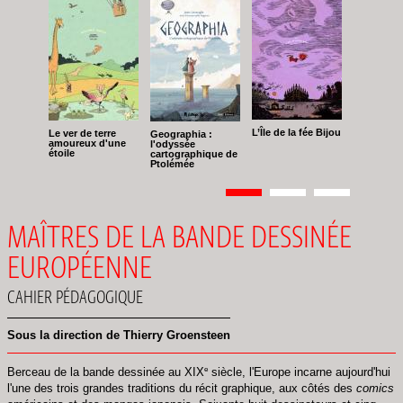
L’Île de la fée Bijou
Le ver de terre
Geographia :
amoureux d'une
l'odyssée
étoile
cartographique de
Ptolémée
Pagination
Page
1
Page
2
Page
3
MAÎTRES DE LA BANDE DESSINÉE
EUROPÉENNE
CAHIER PÉDAGOGIQUE
Sous la direction de Thierry Groensteen
e
Berceau de la bande dessinée au XIX
siècle, l'Europe incarne aujourd'hui
l'une des trois grandes traditions du récit graphique, aux côtés des
comics