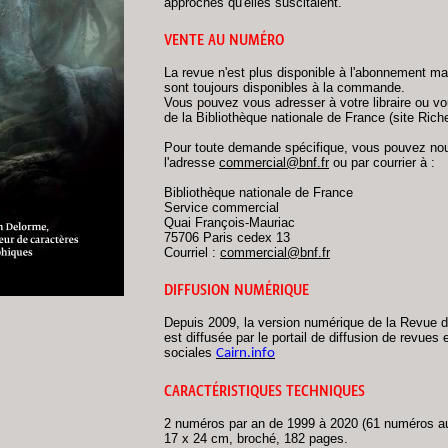
approches qu'elles suscitaient.
VENTE AU NUMÉRO
La revue n'est plus disponible à l'abonnement m
sont toujours disponibles à la commande.
Vous pouvez vous adresser à votre libraire ou vo
de la Bibliothèque nationale de France (site Rich
Pour toute demande spécifique, vous pouvez nou
l'adresse
commercial@bnf.fr
ou par courrier à :
Bibliothèque nationale de France
Service commercial
Quai François-Mauriac
75706 Paris cedex 13
Courriel :
commercial@bnf.fr
DIFFUSION NUMÉRIQUE
Depuis 2009, la version numérique de la Revue d
est diffusée par le portail de diffusion de revue
sociales
Cairn.info
CARACTÉRISTIQUES TECHNIQUES
2 numéros par an de 1999 à 2020 (61 numéros au
17 x 24 cm, broché, 182 pages.