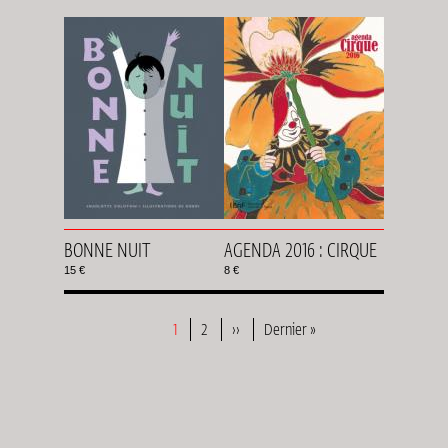
BONNE NUIT
AGENDA 2016 : CIRQUE
15 €
8 €
Page
1
Page
2
Page
››
Dernière
Dernier »
Pagination
suivante
page