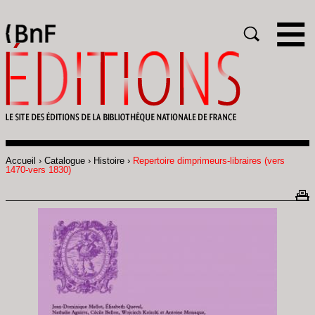
Gestion des cookies
Rechercher
Accueil
Catalogue
Histoire
Repertoire dimprimeurs-libraires (vers
Fil
1470-vers 1830)
d'Ariane