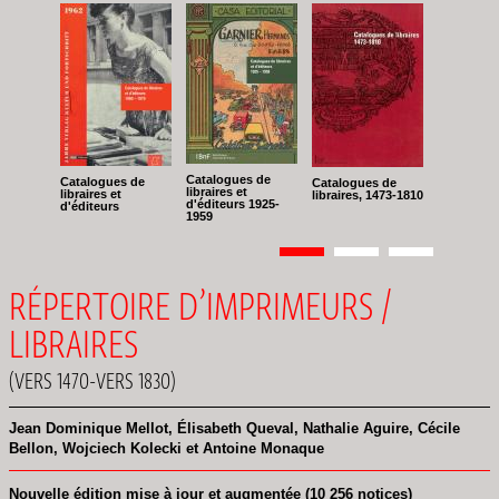
Catalogues de
Catalogues de
Catalogues de
libraires et
libraires et
libraires, 1473-1810
d'éditeurs 1925-
d'éditeurs
1959
Pagination
Page
1
Page
2
Page
3
RÉPERTOIRE D’IMPRIMEURS /
LIBRAIRES
(VERS 1470-VERS 1830)
Jean Dominique Mellot, Élisabeth Queval, Nathalie Aguire, Cécile
Bellon, Wojciech Kolecki et Antoine Monaque
Nouvelle édition mise à jour et augmentée (10 256 notices)