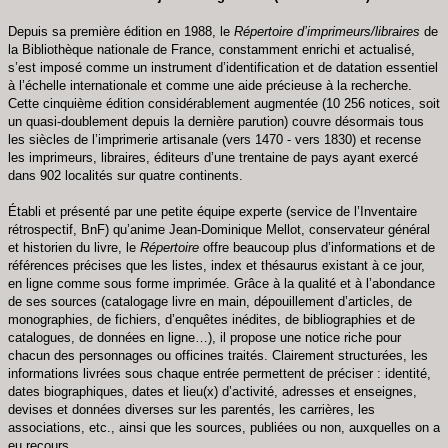
Depuis sa première édition en 1988, le
Répertoire d’imprimeurs/libraires
de
la Bibliothèque nationale de France, constamment enrichi et actualisé,
s’est imposé comme un instrument d’identification et de datation essentiel
à l’échelle internationale et comme une aide précieuse à la recherche.
Cette cinquième édition considérablement augmentée (10 256 notices, soit
un quasi-doublement depuis la dernière parution) couvre désormais tous
les siècles de l’imprimerie artisanale (vers 1470 - vers 1830) et recense
les imprimeurs, libraires, éditeurs d’une trentaine de pays ayant exercé
dans 902 localités sur quatre continents.
Établi et présenté par une petite équipe experte (service de l’Inventaire
rétrospectif, BnF) qu’anime Jean-Dominique Mellot, conservateur général
et historien du livre, le
Répertoire
offre beaucoup plus d’informations et de
références précises que les listes, index et thésaurus existant à ce jour,
en ligne comme sous forme imprimée. Grâce à la qualité et à l’abondance
de ses sources (catalogage livre en main, dépouillement d’articles, de
monographies, de fichiers, d’enquêtes inédites, de bibliographies et de
catalogues, de données en ligne…), il propose une notice riche pour
chacun des personnages ou officines traités. Clairement structurées, les
informations livrées sous chaque entrée permettent de préciser : identité,
dates biographiques, dates et lieu(x) d’activité, adresses et enseignes,
devises et données diverses sur les parentés, les carrières, les
associations, etc., ainsi que les sources, publiées ou non, auxquelles on a
eu recours.