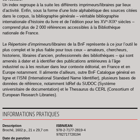
Un index regroupe à la suite les différents imprimeurs/libraires par lieux
d’activité. Enfin, sous la forme d’une liste alphabétique des sources citées
dans le corpus, la bibliographie générale – véritable bibliographie
e
e
internationale d’histoire du livre et de l’édition pour les XV
-XIX
siècles –
comprend plus de 2 000 références accessibles à la Bibliothèque
nationale de France.
Le
Répertoire d’imprimeurs/libraires
de la BnF représente à ce jour l’outil le
plus complet et le plus fiable pour tous ceux – amateurs, chercheurs,
historiens, libraires d’ancien, professionnels des bibliothèques – qui sont
amenés à dater et à identifier des publications antérieures à l’âge
industriel ou à les resituer dans leur contexte éditorial, en France et en
Europe notamment. Il alimente d’ailleurs, outre BnF Catalogue général en
ligne et l’ISNI (International Standard Name Identifier), plusieurs bases de
données de référence, notamment IdRef du SUDOC (Système
universitaire de documentation) et le Thesaurus du CERL (Consortium of
European Research Libraries).
INFORMATIONS PRATIQUES
Description
ISBN/EAN
Broché, 1602 p., 21 x 29,7 cm
978-2-7177-2819-4
9782717728194
Date de parution