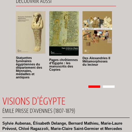
DÉCOUVRIR AUSSI
Statuettes
Des Alexandries II
Pages chrétiennes
funéraires
Métamorphoses
d'Égypte : les
égyptiennes du
du lecteur
manuscrits des
département des
Coptes
Monnaies,
médailles et
antiques
Pagination
Page
1
Page
2
VISIONS D'ÉGYPTE
ÉMILE PRISSE D'AVENNES (1807-1879)
Sylvie Aubenas, Élisabeth Delange, Bernard Mathieu, Marie-Laure
Prévost, Chloé Ragazzoli, Marie-Claire Saint-Germier et Mercedes