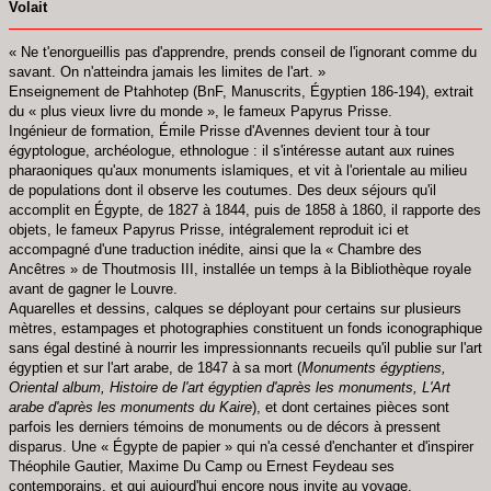
Volait
« Ne t'enorgueillis pas d'apprendre, prends conseil de l'ignorant comme du
savant. On n'atteindra jamais les limites de l'art. »
Enseignement de Ptahhotep (BnF, Manuscrits, Égyptien 186-194), extrait
du « plus vieux livre du monde », le fameux Papyrus Prisse.
Ingénieur de formation, Émile Prisse d'Avennes devient tour à tour
égyptologue, archéologue, ethnologue : il s'intéresse autant aux ruines
pharaoniques qu'aux monuments islamiques, et vit à l'orientale au milieu
de populations dont il observe les coutumes. Des deux séjours qu'il
accomplit en Égypte, de 1827 à 1844, puis de 1858 à 1860, il rapporte des
objets, le fameux Papyrus Prisse, intégralement reproduit ici et
accompagné d'une traduction inédite, ainsi que la « Chambre des
Ancêtres » de Thoutmosis III, installée un temps à la Bibliothèque royale
avant de gagner le Louvre.
Aquarelles et dessins, calques se déployant pour certains sur plusieurs
mètres, estampages et photographies constituent un fonds iconographique
sans égal destiné à nourrir les impressionnants recueils qu'il publie sur l'art
égyptien et sur l'art arabe, de 1847 à sa mort (
Monuments égyptiens,
Oriental album, Histoire de l'art égyptien d'après les monuments, L'Art
arabe d'après les monuments du Kaire
), et dont certaines pièces sont
parfois les derniers témoins de monuments ou de décors à pressent
disparus. Une « Égypte de papier » qui n'a cessé d'enchanter et d'inspirer
Théophile Gautier, Maxime Du Camp ou Ernest Feydeau ses
contemporains, et qui aujourd'hui encore nous invite au voyage.