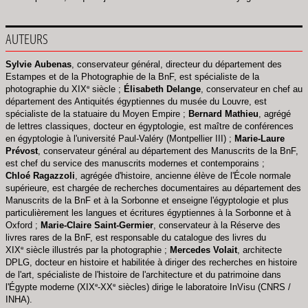
AUTEURS
Sylvie Aubenas
, conservateur général, directeur du département des
Estampes et de la Photographie de la BnF, est spécialiste de la
e
photographie du XIX
siècle ;
Élisabeth Delange
, conservateur en chef au
département des Antiquités égyptiennes du musée du Louvre, est
spécialiste de la statuaire du Moyen Empire ;
Bernard Mathieu
, agrégé
de lettres classiques, docteur en égyptologie, est maître de conférences
en égyptologie à l'université Paul-Valéry (Montpellier III) ;
Marie-Laure
Prévost
, conservateur général au département des Manuscrits de la BnF,
est chef du service des manuscrits modernes et contemporains ;
Chloé Ragazzoli
, agrégée d'histoire, ancienne élève de l'École normale
supérieure, est chargée de recherches documentaires au département des
Manuscrits de la BnF et à la Sorbonne et enseigne l'égyptologie et plus
particulièrement les langues et écritures égyptiennes à la Sorbonne et à
Oxford ;
Marie-Claire Saint-Germier
, conservateur à la Réserve des
livres rares de la BnF, est responsable du catalogue des livres du
e
XIX
siècle illustrés par la photographie ;
Mercedes Volait
, architecte
DPLG, docteur en histoire et habilitée à diriger des recherches en histoire
de l'art, spécialiste de l'histoire de l'architecture et du patrimoine dans
e
e
l'Égypte moderne (XIX
-XX
siècles) dirige le laboratoire InVisu (CNRS /
INHA).