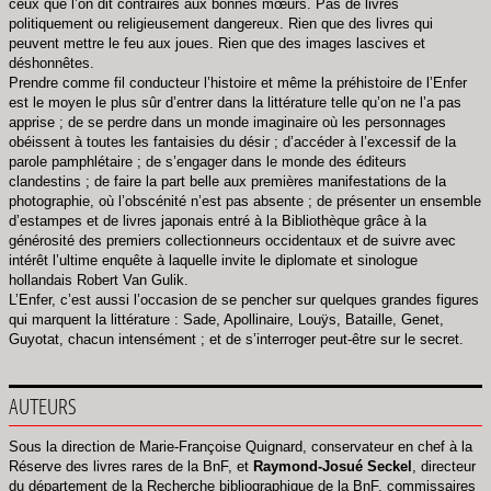
ceux que l’on dit contraires aux bonnes mœurs. Pas de livres
politiquement ou religieusement dangereux. Rien que des livres qui
peuvent mettre le feu aux joues. Rien que des images lascives et
déshonnêtes.
Prendre comme fil conducteur l’histoire et même la préhistoire de l’Enfer
est le moyen le plus sûr d’entrer dans la littérature telle qu’on ne l’a pas
apprise ; de se perdre dans un monde imaginaire où les personnages
obéissent à toutes les fantaisies du désir ; d’accéder à l’excessif de la
parole pamphlétaire ; de s’engager dans le monde des éditeurs
clandestins ; de faire la part belle aux premières manifestations de la
photographie, où l’obscénité n’est pas absente ; de présenter un ensemble
d’estampes et de livres japonais entré à la Bibliothèque grâce à la
générosité des premiers collectionneurs occidentaux et de suivre avec
intérêt l’ultime enquête à laquelle invite le diplomate et sinologue
hollandais Robert Van Gulik.
L’Enfer, c’est aussi l’occasion de se pencher sur quelques grandes figures
qui marquent la littérature : Sade, Apollinaire, Louÿs, Bataille, Genet,
Guyotat, chacun intensément ; et de s’interroger peut-être sur le secret.
AUTEURS
Sous la direction de Marie-Françoise Quignard, conservateur en chef à la
Réserve des livres rares de la BnF, et
Raymond-Josué Seckel
, directeur
du département de la Recherche bibliographique de la BnF, commissaires