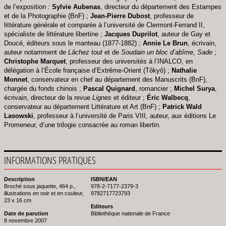
de l’exposition :
Sylvie Aubenas
, directeur du département des Estampes
et de la Photographie (BnF) ;
Jean-Pierre Dubost
, professeur de
littérature générale et comparée à l’université de Clermont-Ferrand II,
spécialiste de littérature libertine ;
Jacques Duprilot
, auteur de Gay et
Doucé, éditeurs sous le manteau (1877-1882) ;
Annie Le Brun
, écrivain,
auteur notamment de
Lâchez tout
et de
Soudain un bloc d’abîme, Sade
;
Christophe Marquet
, professeur des universités à l’INALCO, en
délégation à l’École française d’Extrême-Orient (Tôkyô) ;
Nathalie
Monnet
, conservateur en chef au département des Manuscrits (BnF),
chargée du fonds chinois ;
Pascal Quignard
, romancier ;
Michel Surya
,
écrivain, directeur de la revue
Lignes
et éditeur ;
Éric Walbecq
,
conservateur au département Littérature et Art (BnF) ;
Patrick Wald
Lasowski
, professeur à l’université de Paris VIII, auteur, aux éditions Le
Promeneur, d’une trilogie consacrée au roman libertin.
INFORMATIONS PRATIQUES
Description
ISBN/EAN
Broché sous jaquette, 464 p.,
978-2-7177-2379-3
illustrations en noir et en couleur,
9782717723793
23 x 16 cm
Editeurs
Date de parution
Bibliothèque nationale de France
8 novembre 2007