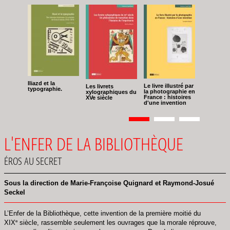
Iliazd et la
Le livre illustré par
Les livrets
typographie.
la photographie en
xylographiques du
France : histoires
XVe siècle
d'une invention
Pagination
Page
1
Page
2
Page
3
L'ENFER DE LA BIBLIOTHÈQUE
ÉROS AU SECRET
Sous la direction de Marie-Françoise Quignard et Raymond-Josué
Seckel
L’Enfer de la Bibliothèque, cette invention de la première moitié du
e
XIX
siècle, rassemble seulement les ouvrages que la morale réprouve,