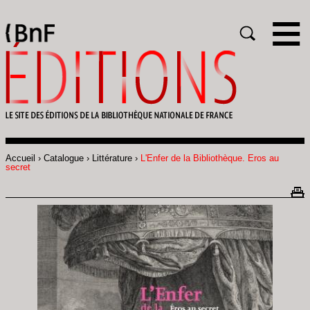
Gestion des cookies
Rechercher
Accueil
Catalogue
Littérature
L'Enfer de la Bibliothèque. Eros au
Fil
secret
d'Ariane