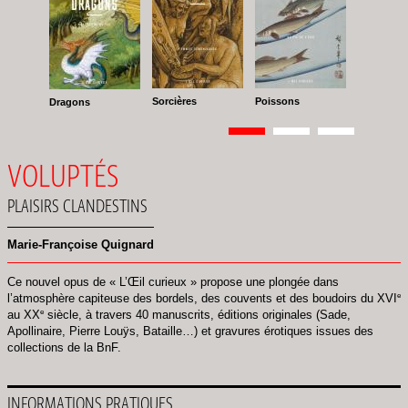
Sorcières
Poissons
Dragons
Pagination
Page
1
Page
2
Page
3
VOLUPTÉS
PLAISIRS CLANDESTINS
Marie-Françoise Quignard
Ce nouvel opus de « L’Œil curieux » propose une plongée dans
e
l’atmosphère capiteuse des bordels, des couvents et des boudoirs du XVI
e
au XX
siècle, à travers 40 manuscrits, éditions originales (Sade,
Apollinaire, Pierre Louÿs, Bataille…) et gravures érotiques issues des
collections de la BnF.
INFORMATIONS PRATIQUES