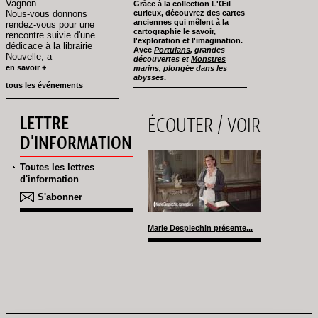
Vagnon.
Grâce à la collection L'Œil
Nous-vous donnons
curieux, découvrez des cartes
anciennes qui mêlent à la
rendez-vous pour une
cartographie le savoir,
rencontre suivie d'une
l'exploration et l'imagination.
dédicace à la librairie
Avec
Portulans
, grandes
Nouvelle, a
découvertes et
Monstres
en savoir +
marins
, plongée dans les
abysses
.
tous les événements
LETTRE
ÉCOUTER / VOIR
D'INFORMATION
Toutes les lettres
d'information
S'abonner
Marie Desplechin présente...