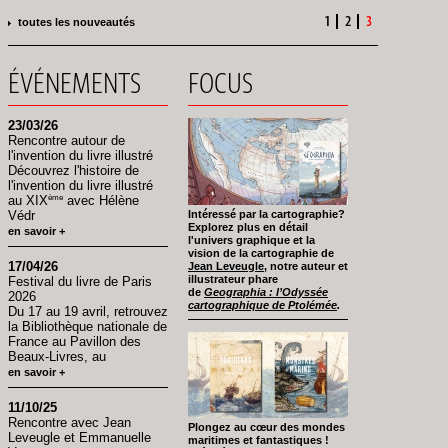
Page
1
Page
2
Page
3
toutes les nouveautés
Pagination
ÉVÉNEMENTS
FOCUS
23/03/26
Rencontre autour de
l'invention du livre illustré
Découvrez l'histoire de
l'invention du livre illustré
ème
au XIX
avec Hélène
Védr
Intéressé par la cartographie?
Explorez plus en détail
en savoir +
l'univers graphique et la
vision de la cartographie de
17/04/26
Jean Leveugle
, notre auteur et
illustrateur phare
Festival du livre de Paris
de
Geographia : l’Odyssée
2026
cartographique de Ptolémée
.
Du 17 au 19 avril, retrouvez
la Bibliothèque nationale de
France au Pavillon des
Beaux-Livres, au
en savoir +
11/10/25
Rencontre avec Jean
Plongez au cœur des mondes
Leveugle et Emmanuelle
maritimes et fantastiques !