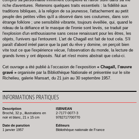
riche d'aventures. Retenons quelques traits essentiels : la fidélité aux
traditions bibliques, à la religion de sa jeunesse, l'attachement au petit
peuple des petites villes qu'il a observé dans ses coutumes, dans son
étrange folklore ; une sensibilité vibrante, toujours éveillée, qui, quand le
rideau de la défiance et le masque de l'ironie sont levés, se traduit par
l'explosion d'un enthousiasme sans cesse renaissant pour les êtres, les
objets, l'univers qui l'entourent. L'art de Chagall est fait de tout cela. S'il
paraît d'abord irréel parce que la part du rêve y domine, on perçoit bien
vite tout ce que l'expérience vécue, l'observation du monde, la lecture de
grands livres y ont déposés. Nul art n'est moins abstrait que celui-ci.
Cet ouvrage a été publié à l’occasion de l’exposition
« Chagall, l'œuvre
gravé »
organisée par la Bibliothèque Nationale et présentée sur le site
Richelieu, galerie Mansart, du 21 juin au 30 septembre 1957.
INFORMATIONS PRATIQUES
Description
ISBN/EAN
Broché, 32 p., illustrations en
2-7177-0077-3
noir et blanc, 21 x 15 cm
9782717700770
Date de parution
Editeurs
1 janvier 1957
Bibliothèque nationale de France