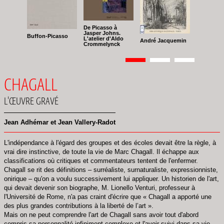
De Picasso à
Jasper Johns.
Buffon-Picasso
L'atelier d'Aldo
André Jacquemin
Crommelynck
Pagination
Page
1
Page
2
Page
3
CHAGALL
L'ŒUVRE GRAVÉ
Jean Adhémar et Jean Vallery-Radot
L'indépendance à l'égard des groupes et des écoles devait être la règle, à
vrai dire instinctive, de toute la vie de Marc Chagall. Il échappe aux
classifications où critiques et commentateurs tentent de l'enfermer.
Chagall se rit des définitions – surréaliste, surnaturaliste, expressionniste,
onirique – qu'on a voulu successivement lui appliquer. Un historien de l'art,
qui devait devenir son biographe, M. Lionello Venturi, professeur à
l'Université de Rome, n'a pas craint d'écrire que « Chagall a apporté une
des plus grandes contributions à la liberté de l’art ».
Mais on ne peut comprendre l'art de Chagall sans avoir tout d'abord
compris sa personnalité infiniment complexe et l'avoir suivi dans sa vie