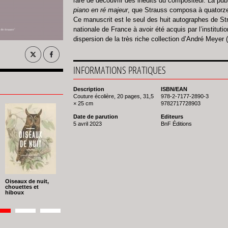
rare de découvrir des inédits du compositeur. La pub
piano en ré majeur
, que Strauss composa à quatorz
Ce manuscrit est le seul des huit autographes de St
nationale de France à avoir été acquis par l’institutio
dispersion de la très riche collection d’André Meyer 
INFORMATIONS PRATIQUES
Description
ISBN/EAN
Couture écolière, 20 pages, 31,5
978-2-7177-2890-3
× 25 cm
9782717728903
Date de parution
Editeurs
5 avril 2023
BnF Éditions
Oiseaux de nuit,
chouettes et
hiboux
ion
ge
Page
2
Page
3