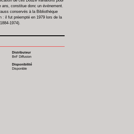
lication de ces
Douze variations pour
e ans, constitue donc un événement.
rauss conservés à la Bibliothèque
n : il fut préempté en 1979 lors de la
(1884-1974).
Distributeur
BnF Diffusion
Disponibilité
Disponible