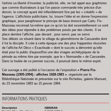
l'artiste sa liberté d’inventer, la publicité, elle, ne fait appel aux graphistes
que comme illustrateurs à qui l'on passe commande très précise d'un
dessin, le concept ayant été inflexiblement fixe par les « créatifs » de
l'agence. L'affichiste publicitaire, lui, trouve l’idée et en donne l'expression
graphique, pour paraphraser le principe de base énoncé par Carlu. Fix-
Masseau reconnait lui-même que ce qu’on lui doit essentiellement ce sont
des idées pour répondre à des problèmes posés par des clients. Il se
place derrière l’affiche, pas devant ; pour servir, pas se servir.
Ses débuts se situent dans le sillage du géométrisme de Cassandre dont
il fut le disciple. Il crée à cette époque une des plus frappantes réussites
de l’affiche Art Déco « Exactitude » dont le succès a démontré qu’elle
était pour le public d'aujourd'hui une des images archétypiques de la
période au même titre par exemple, que le « Normandie » de Cassandre.
Dans la foulée de ce premier succès, il poursuit dans le même esprit.
Cet ouvrage a été publié à l’occasion de l’exposition
« Pierre Fix-
Masseau (1905-1994) : affiches 1928-1983 »
, organisée par la
Bibliothèque Nationale et présentée sur le site Richelieu, galerie Mansart,
du 23 novembre 1983 au 15 janvier 1984.
INFORMATIONS PRATIQUES
Description
ISBN/EAN