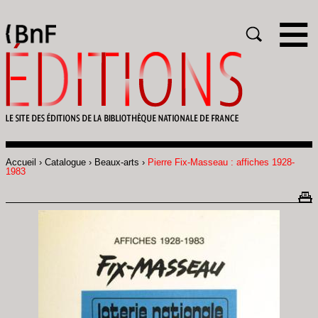
Gestion des cookies
Rechercher
Accueil
Catalogue
Beaux-arts
Pierre Fix-Masseau : affiches 1928-
Fil
1983
d'Ariane