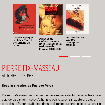
Les Lautrec de
La Belle Epoque
Affiches de
Lautrec :
de Jules Chéret :
cinéma : trésors
estampes et
de l'affiche au
de la Bibliothèque
affiches
décor
nationale de
France, 1896-1960
Pagination
Page
1
Page
2
Page
3
PIERRE FIX-MASSEAU
AFFICHES, 1928-1983
Sous la direction de Paulette Perec
Pierre Fix-Masseau est un des derniers représentants d’une profession en
voie de disparition : celle d'affichiste publicitaire. S’il existe encore, en
effet des créateurs d'affiches dans le domaine culturel, celui-ci laissant à