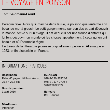
LE VOYAGE EN POISSON
Tom Seidmann-Freud
Peregrin rêve. Alors qu’il marche dans la rue, le poisson que renferme son
bocal se met à grossir. Le petit garçon monte sur son dos et part découvrir
le monde. Arrivé sur un rivage, il est accueilli par une troupe d’enfants qui
lui font découvrir un monde où les choses appartiennent à ceux qui en ont
besoin et où l’harmonie règne.
Un trésor de la littérature jeunesse originellement publié en Allemagne en
1923, enfin disponible en France.
INFORMATIONS PRATIQUES
Description
ISBN/EAN
Relié, 40 pages, 40 illustrations,
978-2-226-32532-7
25,8 × 20,5 cm
978-2-7177-2709-8
9782226325327
Date de parution
1 avril 2016
Editeurs
BnF Éditions
Distributeur
Interforum