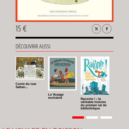
15 €
DÉCOUVRIR AUSSI
Conte du tsar
Saltan...
Le Voyage
enchanté
Raconte ! : la
véritable histoire
du premier rat de
bibliothèque
Pagination
Page
1
Page
2
Page
3