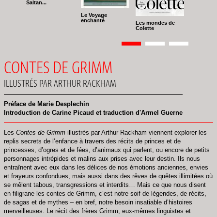
Saltan...
Le Voyage
enchanté
Les mondes de
Colette
Pagination
Page
1
Page
2
Page
3
CONTES DE GRIMM
ILLUSTRÉS PAR ARTHUR RACKHAM
Préface de Marie Desplechin
Introduction de Carine Picaud et traduction d'Armel Guerne
Les
Contes de Grimm
illustrés par Arthur Rackham viennent explorer les
replis secrets de l’enfance à travers des récits de princes et de
princesses, d’ogres et de fées, d’animaux qui parlent, ou encore de petits
personnages intrépides et malins aux prises avec leur destin. Ils nous
entraînent avec eux dans les délices de nos émotions anciennes, envies
et frayeurs confondues, mais aussi dans des rêves de quêtes illimitées où
se mêlent tabous, transgressions et interdits… Mais ce que nous disent
en filigrane les contes de Grimm, c’est notre soif de légendes, de récits,
de sagas et de mythes ‒ en bref, notre besoin insatiable d’histoires
merveilleuses. Le récit des frères Grimm, eux-mêmes linguistes et