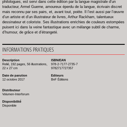
philologues, est servi dans cette édition par la langue magistrale d’un
traducteur, Armel Guerne, amoureux éperdu de la langue, écrivain discret
mais reconnu par ses pairs, et, avant tout, poète. Il l’est aussi par l’œuvre
d’un artiste et d’un illustrateur de livres, Arthur Rackham, talentueux
dessinateur et coloriste. Ses illustrations enrichies de couleurs estompées
puisent ici dans la veine fantastique avec un mélange subtil de charme,
d’humour, de grâce et d’étrangeté.
INFORMATIONS PRATIQUES
Description
ISBN/EAN
Relié, 192 pages, 56 illustrations,
978-2-7177-2735-7
22 x 27 cm
9782717727357
Date de parution
Editeurs
12 octobre 2017
BnF Éditions
Distributeur
Volumen-Interforum
Disponibilité
Disponible