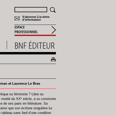
Rechercher
S'abonner à la lettre
d'information
ESPACE
PROFESSIONNEL
BNF ÉDITEUR
rman et Laurence Le Bras
tique ou féministe ? Libre ou
e
e moitié du XX
siècle, a su construire
 de ses pairs en littérature. Sa
insi que son écriture singulière lui
e tableau sans fard d’une condition