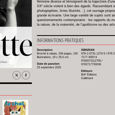
féminine diverse et témoignent de la trajectoire d’
e
XX
siècle violent à bien des égards. Rassemblant 
photographies, livres illustrés…), cet ouvrage propo
grande écrivaine. Une large variété de sujets sont a
questionnements contemporains : les rapports du mas
la nature, de la maternité, de l’apolitisme ou des arts
INFORMATIONS PRATIQUES
Description
ISBN/EAN
Broché à rabats, 256 pages, 150
978-2-0731-1270-5 / 978-2
illustrations, 19 x 25,5 cm
7177-3003-6
9782073112705 /
Date de parution
9782717730036
25 septembre 2025
Editeurs
BnF Éditions
Gallimard