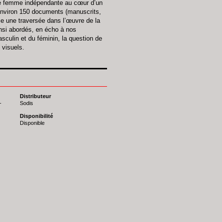
une femme indépendante au cœur d’un
environ 150 documents (manuscrits,
se une traversée dans l’œuvre de la
insi abordés, en écho à nos
culin et du féminin, la question de
 visuels.
Distributeur
-
Sodis
Disponibilité
Disponible