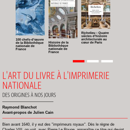
Richelieu : Quatre
siècles d’histoire
architecturale au
100 chefs-d’œuvre
Histoire de la
cœur de Paris
de la Bibliothèque
Bibliothèque
nationale de
nationale de
France
France
Pagination
Page
1
Page
2
Page
3
L'ART DU LIVRE À L'IMPRIMERIE
NATIONALE
DES ORIGINES À NOS JOURS
Raymond Blanchot
Avant-propos de Julien Cain
Bien avant 1640, il y eut des "imprimeurs royaux". Dès le règne de
Charles VIII, on voit, avec Pierre Le Rouge, apparaître ce titre qui devint