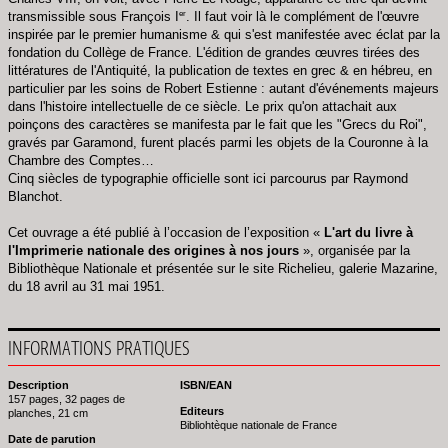
er
transmissible sous François I
. Il faut voir là le complément de l'œuvre
inspirée par le premier humanisme & qui s'est manifestée avec éclat par la
fondation du Collège de France. L'édition de grandes œuvres tirées des
littératures de l'Antiquité, la publication de textes en grec & en hébreu, en
particulier par les soins de Robert Estienne : autant d'événements majeurs
dans l'histoire intellectuelle de ce siècle. Le prix qu'on attachait aux
poinçons des caractères se manifesta par le fait que les "Grecs du Roi",
gravés par Garamond, furent placés parmi les objets de la Couronne à la
Chambre des Comptes…
Cinq siècles de typographie officielle sont ici parcourus par Raymond
Blanchot.
Cet ouvrage a été publié à l’occasion de l’exposition «
L'art du livre à
l'Imprimerie nationale des origines à nos jours
», organisée par la
Bibliothèque Nationale et présentée sur le site Richelieu, galerie Mazarine,
du 18 avril au 31 mai 1951.
INFORMATIONS PRATIQUES
Description
ISBN/EAN
157 pages, 32 pages de
Editeurs
planches, 21 cm
Bibliohtèque nationale de France
Date de parution