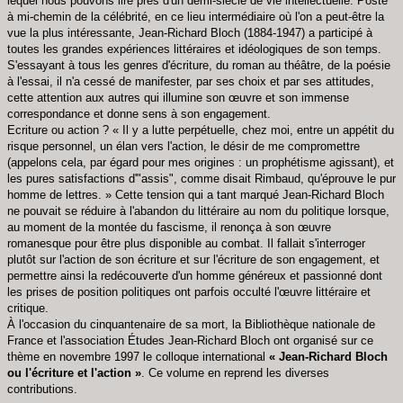
lequel nous pouvons lire près d'un demi-siècle de vie intellectuelle. Posté
à mi-chemin de la célébrité, en ce lieu intermédiaire où l'on a peut-être la
vue la plus intéressante, Jean-Richard Bloch (1884-1947) a participé à
toutes les grandes expériences littéraires et idéologiques de son temps.
S'essayant à tous les genres d'écriture, du roman au théâtre, de la poésie
à l'essai, il n'a cessé de manifester, par ses choix et par ses attitudes,
cette attention aux autres qui illumine son œuvre et son immense
correspondance et donne sens à son engagement.
Ecriture ou action ? « Il y a lutte perpétuelle, chez moi, entre un appétit du
risque personnel, un élan vers l'action, le désir de me compromettre
(appelons cela, par égard pour mes origines : un prophétisme agissant), et
les pures satisfactions d'"assis", comme disait Rimbaud, qu'éprouve le pur
homme de lettres. » Cette tension qui a tant marqué Jean-Richard Bloch
ne pouvait se réduire à l'abandon du littéraire au nom du politique lorsque,
au moment de la montée du fascisme, il renonça à son œuvre
romanesque pour être plus disponible au combat. Il fallait s'interroger
plutôt sur l'action de son écriture et sur l'écriture de son engagement, et
permettre ainsi la redécouverte d'un homme généreux et passionné dont
les prises de position politiques ont parfois occulté l'œuvre littéraire et
critique.
À l'occasion du cinquantenaire de sa mort, la Bibliothèque nationale de
France et l'association Études Jean-Richard Bloch ont organisé sur ce
thème en novembre 1997 le colloque international
« Jean-Richard Bloch
ou l'écriture et l'action »
. Ce volume en reprend les diverses
contributions.