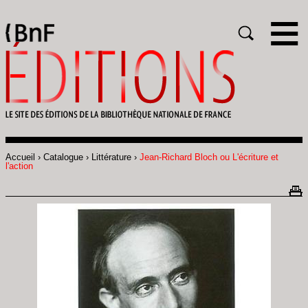
Gestion des cookies
Rechercher
Accueil
Catalogue
Littérature
Jean-Richard Bloch ou L'écriture et
Fil
l'action
d'Ariane