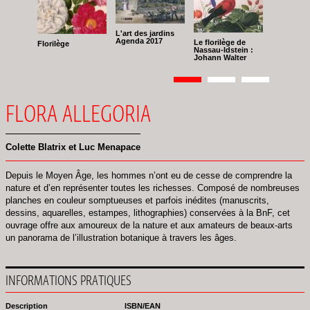
L'art des jardins
Agenda 2017
Le florilège de
Florilège
Nassau-Idstein :
Johann Walter
Pagination
Page
1
Page
2
Page
3
FLORA ALLEGORIA
Colette Blatrix et Luc Menapace
Depuis le Moyen Âge, les hommes n’ont eu de cesse de comprendre la
nature et d’en représenter toutes les richesses. Composé de nombreuses
planches en couleur somptueuses et parfois inédites (manuscrits,
dessins, aquarelles, estampes, lithographies) conservées à la BnF, cet
ouvrage offre aux amoureux de la nature et aux amateurs de beaux-arts
un panorama de l’illustration botanique à travers les âges.
INFORMATIONS PRATIQUES
Description
ISBN/EAN