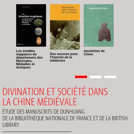
Les intailles
Amulettes de
Des sources pour
magiques du
Chine
l'histoire de la
département des
médecine
Monnaies,
Médailles et
Antiques
Pagination
Page
1
Page
2
Page
3
DIVINATION ET SOCIÉTÉ DANS
LA CHINE MÉDIÉVALE
ÉTUDE DES MANUSCRITS DE DUNHUANG
DE LA BIBLIOTHÈQUE NATIONALE DE FRANCE ET DE LA BRITISH
LIBRARY