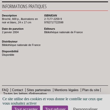
INFORMATIONS PRATIQUES
Description
ISBN/EAN
Broché, 669 p., illustrations en
2-7177-2259-9
noir et blanc, 24 x 17 cm
9782717722598
Date de parution
Editeurs
2 janvier 2004
Bibliothèque nationale de France
Distributeur
Bibliothèque nationale de France
Disponibilité
Disponible
FAQ
Contact
Sites partenaires
Mentions légales
Plan du site
Toutes les lettres d'information
Pied
© Bibliothèque nationale de France - 2013
Ce site utilise des cookies et vous donne le contrôle sur ceux que
de
vous souhaitez activer
page
Tout accepter
Tout refuser
Personnaliser