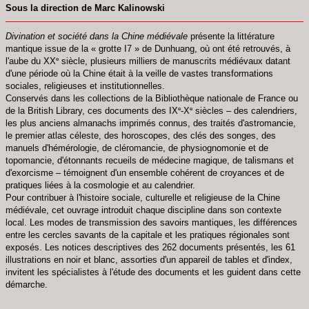
Sous la direction de Marc Kalinowski
Divination et société dans la Chine médiévale
présente la littérature
mantique issue de la « grotte I7 » de Dunhuang, où ont été retrouvés, à
e
l'aube du XX
siècle, plusieurs milliers de manuscrits médiévaux datant
d'une période où la Chine était à la veille de vastes transformations
sociales, religieuses et institutionnelles.
Conservés dans les collections de la Bibliothèque nationale de France ou
e
e
de la British Library, ces documents des IX
-X
siècles – des calendriers,
les plus anciens almanachs imprimés connus, des traités d'astromancie,
le premier atlas céleste, des horoscopes, des clés des songes, des
manuels d'hémérologie, de cléromancie, de physiognomonie et de
topomancie, d'étonnants recueils de médecine magique, de talismans et
d'exorcisme – témoignent d'un ensemble cohérent de croyances et de
pratiques liées à la cosmologie et au calendrier.
Pour contribuer à l'histoire sociale, culturelle et religieuse de la Chine
médiévale, cet ouvrage introduit chaque discipline dans son contexte
local. Les modes de transmission des savoirs mantiques, les différences
entre les cercles savants de la capitale et les pratiques régionales sont
exposés. Les notices descriptives des 262 documents présentés, les 61
illustrations en noir et blanc, assorties d'un appareil de tables et d'index,
invitent les spécialistes à l'étude des documents et les guident dans cette
démarche.