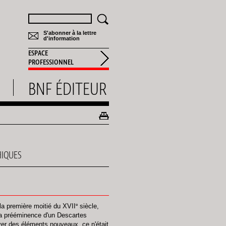
Rechercher
S'abonner à la lettre
d'information
ESPACE
PROFESSIONNEL
BNF ÉDITEUR
HIQUES
e
la première moitié du XVII
siècle,
la prééminence d'un Descartes
ouver des éléments nouveaux, ce n'était