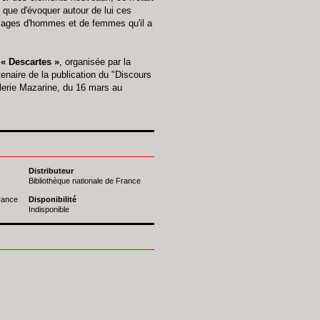
, que d'évoquer autour de lui ces
visages d'hommes et de femmes qu'il a
n
«
Descartes »
, organisée par la
enaire de la publication du "Discours
alerie Mazarine, du 16 mars au
Distributeur
Bibliothèque nationale de France
France
Disponibilité
Indisponible