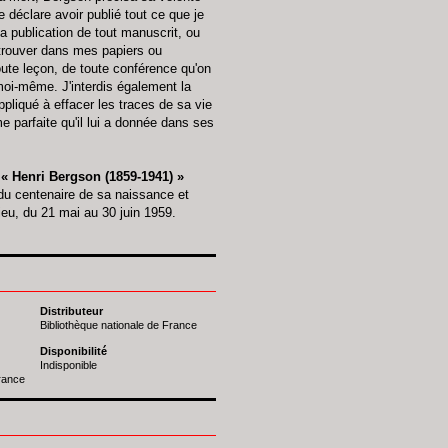
déclare avoir publié tout ce que je
 la publication de tout manuscrit, ou
 trouver dans mes papiers ou
 toute leçon, de toute conférence qu'on
 moi-même. J'interdis également la
ppliqué à effacer les traces de sa vie
me parfaite qu'il lui a donnée dans ses
« Henri Bergson (1859-1941) »
 du centenaire de sa naissance et
ieu, du 21 mai au 30 juin 1959.
Distributeur
Bibliothèque nationale de France
Disponibilité
Indisponible
France