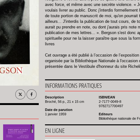
avec force, et même avec une secrète violence. « Je 
voulais livrer au public. Donc j'interdis formellement
de toute portion de manuscrit de moi, qu'on pourrait
ailleurs... J'interdis la publication de tout cours, de
aurait pu prendre en note, ou dont j'aurais pris note
publication de mes lettres... ». Bergson s'est donc a
spirituelle pour ne la laisser paraître que sous la for
livres
Cet ouvrage a été publié à l’occasion de l’exposition
organisée par la Bibliothèque Nationale à l'occasion
présentée dans le Vestibule d'honneur du site Richel
INFORMATIONS PRATIQUES
Description
ISBN/EAN
Broché, 56 p., 21 x 15 cm
2-7177-0049-8
9782717700497
Date de parution
1 janvier 1959
Editeurs
Bibliothèque nationale de 
EN LIGNE