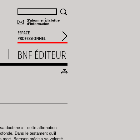
Rechercher
S'abonner à la lettre
d'information
ESPACE
PROFESSIONNEL
BNF ÉDITEUR
sa doctrine » : cette affirmation
rofonde. Dans le testament qu'il
sa mort, Bergson précisa sa volonté