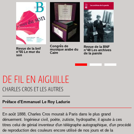
Congrès de
Revue de la BNF
Revue de la bnf
musique arabe du
n°48 Les archives
n°55 Le mur du
Caire
de la parole
son
Pagination
Page
1
Page
2
Page
3
DE FIL EN AIGUILLE
CHARLES CROS ET LES AUTRES
Préface d'Emmanuel Le Roy Ladurie
En août 1888, Charles Cros mourait à Paris dans le plus grand
dénuement. Ingénieur civil, poète, zutiste, hydropathe, il ajoute à ces
titres celui de génial inventeur d'un télégraphe autographique, d'un procédé
de reproduction des couleurs encore utilisé de nos jours et de la