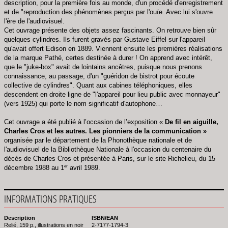
description, pour la première fois au monde, d'un procédé d'enregistrement
et de "reproduction des phénomènes perçus par l'ouïe. Avec lui s'ouvre
l'ère de l'audiovisuel.
Cet ouvrage présente des objets assez fascinants. On retrouve bien sûr
quelques cylindres. Ils furent gravés par Gustave Eiffel sur l'appareil
qu'avait offert Edison en 1889. Viennent ensuite les premières réalisations
de la marque Pathé, certes destinée à durer ! On apprend avec intérêt,
que le "juke-box" avait de lointains ancêtres, puisque nous prenons
connaissance, au passage, d'un "guéridon de bistrot pour écoute
collective de cylindres". Quant aux cabines téléphoniques, elles
descendent en droite ligne de "l'appareil pour lieu public avec monnayeur"
(vers 1925) qui porte le nom significatif d'autophone…
Cet ouvrage a été publié à l’occasion de l’exposition «
De fil en aiguille,
Charles Cros et les autres. Les pionniers de la communication »
organisée par le département de la Phonothèque nationale et de
l'audiovisuel de la Bibliothèque Nationale à l'occasion du centenaire du
décès de Charles Cros et présentée à Paris, sur le site Richelieu, du 15
er
décembre 1988 au 1
avril 1989.
INFORMATIONS PRATIQUES
Description
ISBN/EAN
Relié, 159 p., illustrations en noir
2-7177-1794-3