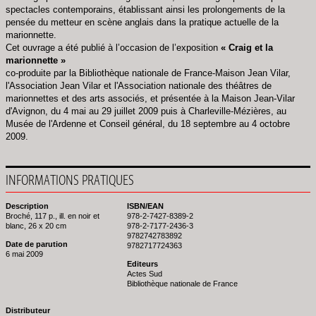
spectacles contemporains, établissant ainsi les prolongements de la
pensée du metteur en scène anglais dans la pratique actuelle de la
marionnette.
Cet ouvrage a été publié à l’occasion de l’exposition
« Craig et la
marionnette »
co-produite par la Bibliothèque nationale de France-Maison Jean Vilar,
l'Association Jean Vilar et l'Association nationale des théâtres de
marionnettes et des arts associés, et présentée à la Maison Jean-Vilar
d'Avignon, du 4 mai au 29 juillet 2009 puis à Charleville-Mézières, au
Musée de l'Ardenne et Conseil général, du 18 septembre au 4 octobre
2009.
INFORMATIONS PRATIQUES
Description
ISBN/EAN
Broché, 117 p., ill. en noir et
978-2-7427-8389-2
blanc, 26 x 20 cm
978-2-7177-2436-3
9782742783892
Date de parution
9782717724363
6 mai 2009
Editeurs
Actes Sud
Bibliothèque nationale de France
Distributeur