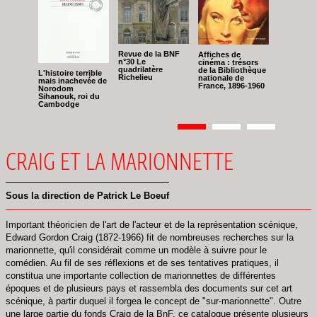
Revue de la BNF
Affiches de
n°30 Le
cinéma : trésors
quadrilatère
de la Bibliothèque
L'histoire terrible
Richelieu
nationale de
mais inachevée de
France, 1896-1960
Norodom
Sihanouk, roi du
Cambodge
Pagination
Page
1
Page
2
Page
3
CRAIG ET LA MARIONNETTE
Sous la direction de Patrick Le Boeuf
Important théoricien de l'art de l'acteur et de la représentation scénique,
Edward Gordon Craig (1872-1966) fit de nombreuses recherches sur la
marionnette, qu'il considérait comme un modèle à suivre pour le
comédien. Au fil de ses réflexions et de ses tentatives pratiques, il
constitua une importante collection de marionnettes de différentes
époques et de plusieurs pays et rassembla des documents sur cet art
scénique, à partir duquel il forgea le concept de "sur-marionnette". Outre
une large partie du fonds Craig de la BnF, ce catalogue présente plusieurs