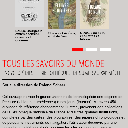
Louise Bourgeois
Oiseaux de nuit,
Fleuves et rivières,
extrême tension
chouettes et
au fil de l'eau
dessins et
hiboux
gravures
Pagination
Page
1
Page
2
Page
3
TOUS LES SAVOIRS DU MONDE
ENCYCLOPÉDIES ET BIBLIOTHÈQUES, DE SUMER AU XXI
e
SIÈCLE
Sous la direction de Roland Schaer
Cet ouvrage retrace la grande aventure de l'encyclopédie des origines de
l'écriture (tablettes sumériennes) à nos jours (Internet). À travers 450
ouvrages de référence abondamment illustrés, provenant des collections
de la Bibliothèque nationale de France et d'autres grandes institutions,
complétés par des cartes, des biographies, des repères chronologiques et
de puissants instruments de navigation, l'utilisateur découvre par une
approche synthétique et pédagogique les plus grandes entreprises