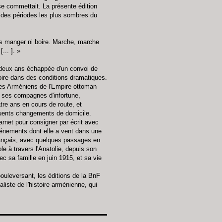
e commettait. La présente édition
e des périodes les plus sombres du
ns manger ni boire. Marche, marche
... ]. »
-deux ans échappée d'un convoi de
oire dans des conditions dramatiques.
les Arméniens de l'Empire ottoman
e ses compagnes d'infortune,
re ans en cours de route, et
quents changements de domicile.
carnet pour consigner par écrit avec
vénements dont elle a vent dans une
français, avec quelques passages en
ple à travers l'Anatolie, depuis son
ec sa famille en juin 1915, et sa vie
ouleversant, les éditions de la BnF
liste de l'histoire arménienne, qui