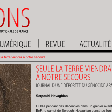
UMÉRIQUE
REVUE
ACTUALITÉ
la terre viendra à notre secours
SEULE LA TERRE VIENDRA
À NOTRE SECOURS
JOURNAL D'UNE DÉPORTÉE DU GÉNOCIDE A
Serpouhi Hovaghian
Oublié pendant des décennies dans un grenier avant d
BnF, le carnet de Serpouhi Hovaghian constitue l'u