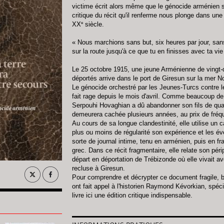
victime écrit alors même que le génocide arménien s
critique du récit qu'il renferme nous plonge dans un
e
XX
siècle.
« Nous marchions sans but, six heures par jour, sa
sur la route jusqu'à ce que tu en finisses avec ta vie [
Le 25 octobre 1915, une jeune Arménienne de vingt
déportés arrive dans le port de Giresun sur la mer N
Le génocide orchestré par les Jeunes-Turcs contre 
fait rage depuis le mois d'avril. Comme beaucoup d
Serpouhi Hovaghian a dû abandonner son fils de quat
demeurera cachée plusieurs années, au prix de fré
Au cours de sa longue clandestinité, elle utilise un 
plus ou moins de régularité son expérience et les é
sorte de journal intime, tenu en arménien, puis en 
grec. Dans ce récit fragmentaire, elle relate son péri
départ en déportation de Trébizonde où elle vivait av
recluse à Giresun.
Pour comprendre et décrypter ce document fragile, b
ont fait appel à l'historien Raymond Kévorkian, spécia
livre ici une édition critique indispensable.