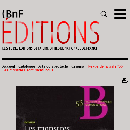
Gestion des cookies
Rechercher
Accueil
Catalogue
Arts du spectacle
Cinéma
Revue de la bnf n°56
Fil
Les monstres sont parmi nous
d'Ariane