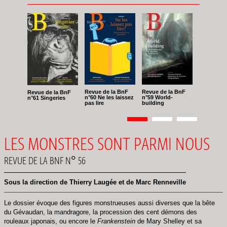
Revue de la BnF
Revue de la BnF
Revue de la BnF
n°60 Ne les laissez
n°59 World-
n°61 Singeries
pas lire
building
Pagination
Page
1
Page
2
Page
3
LES MONSTRES SONT PARMI NOUS
REVUE DE LA BNF N° 56
Sous la direction de Thierry Laugée et de Marc Renneville
Le dossier évoque des figures monstrueuses aussi diverses que la bête
du Gévaudan, la mandragore, la procession des cent démons des
rouleaux japonais, ou encore le
Frankenstein
de Mary Shelley et sa