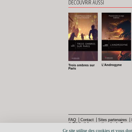
DÉCOUVRIR AUSSI
L’Androgyne
Trois ombres sur
Paris
P
FAQ
Contact
Sites partenaires
© Bibliothèque nationale de France
Pied
Ce site utilise des cookies et vous do