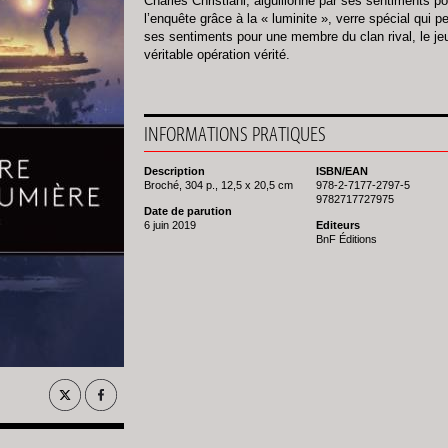
Charles Christiani, aiguillonné par ses sentiments p
l’enquête grâce à la « luminite », verre spécial qui p
ses sentiments pour une membre du clan rival, le 
véritable opération vérité.
INFORMATIONS PRATIQUES
Description
ISBN/EAN
Broché, 304 p., 12,5 x 20,5 cm
978-2-7177-2797-5
9782717727975
Date de parution
6 juin 2019
Editeurs
BnF Éditions