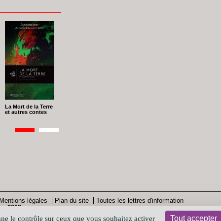
La Mort de la Terre
et autres contes
agination
Page
1
Page
2
Mentions légales
Plan du site
Toutes les lettres d'information
 - 2013
Tout accepter
nne le contrôle sur ceux que vous souhaitez activer