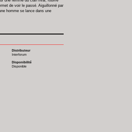
our une femme du clan rival, rouvre
ermet de voir le passé. Aiguillonné par
jeune homme se lance dans une
Distributeur
Interforum
Disponibilité
Disponible