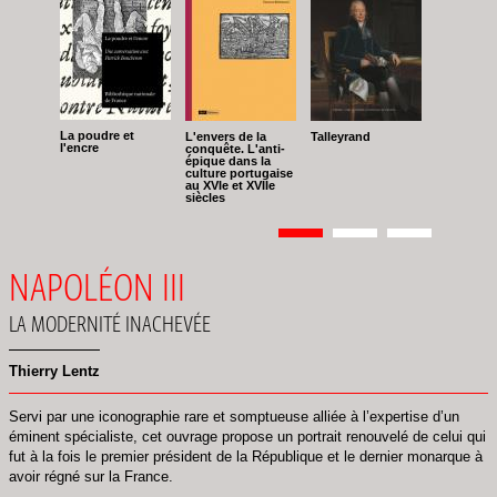
La poudre et
L'envers de la
Talleyrand
l'encre
conquête. L'anti-
épique dans la
culture portugaise
au XVIe et XVIIe
siècles
Pagination
Page
1
Page
2
Page
3
NAPOLÉON III
LA MODERNITÉ INACHEVÉE
Thierry Lentz
Servi par une iconographie rare et somptueuse alliée à l’expertise d’un
éminent spécialiste, cet ouvrage propose un portrait renouvelé de celui qui
fut à la fois le premier président de la République et le dernier monarque à
avoir régné sur la France.