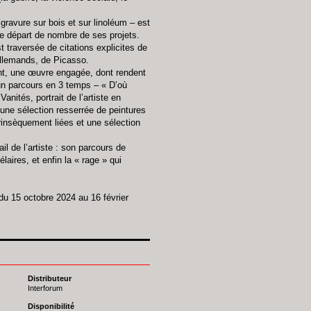
 gravure sur bois et sur linoléum – est
de départ de nombre de ses projets.
 traversée de citations explicites de
allemands, de Picasso.
ant, une œuvre engagée, dont rendent
un parcours en 3 temps – « D’où
nités, portrait de l’artiste en
une sélection resserrée de peintures
trinsèquement liées et une sélection
il de l’artiste : son parcours de
laires, et enfin la « rage » qui
 du 15 octobre 2024 au 16 février
Distributeur
Interforum
Disponibilité