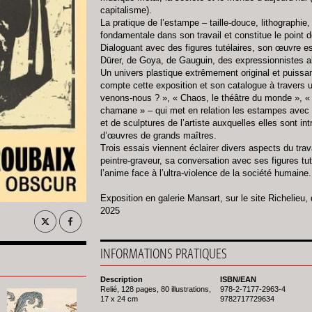
capitalisme).
La pratique de l’estampe – taille-douce, lithographie,
fondamentale dans son travail et constitue le point 
Dialoguant avec des figures tutélaires, son œuvre est
Dürer, de Goya, de Gauguin, des expressionnistes 
Un univers plastique extrêmement original et puiss
compte cette exposition et son catalogue à travers 
venons-nous ? », « Chaos, le théâtre du monde », « Va
chamane » – qui met en relation les estampes avec 
et de sculptures de l’artiste auxquelles elles sont in
d’œuvres de grands maîtres.
Trois essais viennent éclairer divers aspects du trava
peintre-graveur, sa conversation avec ses figures tuté
l’anime face à l’ultra-violence de la société humaine.
Exposition en galerie Mansart, sur le site Richelieu,
2025
INFORMATIONS PRATIQUES
Description
ISBN/EAN
Relié, 128 pages, 80 illustrations,
978-2-7177-2963-4
17 x 24 cm
9782717729634