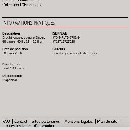
Collection L'Œil curieux
INFORMATIONS PRATIQUES
Description
ISBN/EAN
Broché cousu, couture Singer,
978-2-7177-2702-9
48 pages, 40 ill., 12 × 16,8 cm
9782717727029
Date de parution
Editeurs
10 mars 2016
Bibliothèque nationale de France
Distributeur
Seuil / Volumen
Disponibilité
Disponible
FAQ
Contact
Sites partenaires
Mentions légales
Plan du site
Toutes les lettres d'information
Pied
© Bibliothèque nationale de France - 2013