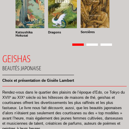
Sorcières
Katsushika
Dragons
Hokusai
Pagination
Page
1
Page
2
Page
3
GEISHAS
BEAUTÉS JAPONAISE
Choix et présentation de Gisèle Lambert
Rendez-vous dans le quartier des plaisirs de l’époque d’Edo, ce Tokyo du
e
e
XVII
au XIX
siècle où les hôtesses de maisons de thé, geishas et
courtisanes offrent les divertissements les plus raffinés et les plus
fastueux. Le livre nous fait découvrir, aussi, que les beautés japonaises
d’alors n’étaient pas seulement des courtisanes ou des « top modèles »
avant l’heure, mais également des jeunes femmes cultivées, danseuses
et musiciennes de talent, créatrices de parfums, auteurs de poèmes et
peintres à leurs heures.