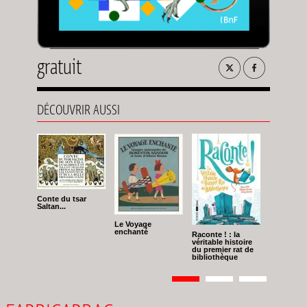
gratuit
DÉCOUVRIR AUSSI
Conte du tsar
Saltan...
Le Voyage
enchanté
Raconte ! : la
véritable histoire
du premier rat de
bibliothèque
Pagination
Page
1
Page
2
Page
3