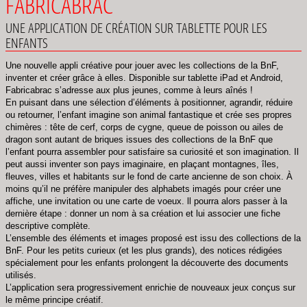
FABRICABRAC
UNE APPLICATION DE CRÉATION SUR TABLETTE POUR LES
ENFANTS
Une nouvelle appli créative pour jouer avec les collections de la BnF,
inventer et créer grâce à elles. Disponible sur tablette iPad et Android,
Fabricabrac s’adresse aux plus jeunes, comme à leurs aînés !
En puisant dans une sélection d’éléments à positionner, agrandir, réduire
ou retourner, l’enfant imagine son animal fantastique et crée ses propres
chimères : tête de cerf, corps de cygne, queue de poisson ou ailes de
dragon sont autant de briques issues des collections de la BnF que
l’enfant pourra assembler pour satisfaire sa curiosité et son imagination. Il
peut aussi inventer son pays imaginaire, en plaçant montagnes, îles,
fleuves, villes et habitants sur le fond de carte ancienne de son choix. À
moins qu’il ne préfère manipuler des alphabets imagés pour créer une
affiche, une invitation ou une carte de voeux. ll pourra alors passer à la
dernière étape : donner un nom à sa création et lui associer une fiche
descriptive complète.
L’ensemble des éléments et images proposé est issu des collections de la
BnF. Pour les petits curieux (et les plus grands), des notices rédigées
spécialement pour les enfants prolongent la découverte des documents
utilisés.
L’application sera progressivement enrichie de nouveaux jeux conçus sur
le même principe créatif.