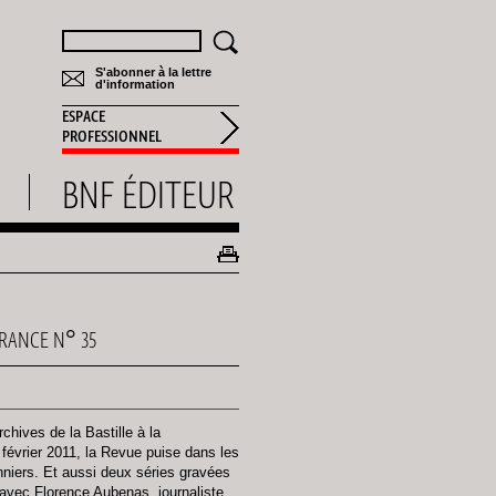
Rechercher
S'abonner à la lettre
d'information
ESPACE
PROFESSIONNEL
BNF ÉDITEUR
FRANCE N° 35
hives de la Bastille à la
février 2011, la Revue puise dans les
onniers. Et aussi deux séries gravées
 avec Florence Aubenas, journaliste,