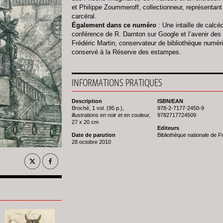
et Philippe Zoummeroff, collectionneur, représentant d
carcéral.
Également dans ce numéro
: Une intaille de calcé
conférence de R. Darnton sur Google et l’avenir des 
Frédéric Martin, conservateur de bibliothèque numér
conservé à la Réserve des estampes.
INFORMATIONS PRATIQUES
Description
ISBN/EAN
Broché, 1 vol. (95 p.),
978-2-7177-2450-9
illustrations en noir et en couleur,
9782717724509
27 x 20 cm
Editeurs
Date de parution
Bibliothèque nationale de 
28 octobre 2010