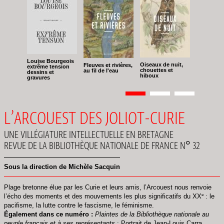
Louise Bourgeois
Oiseaux de nuit,
Fleuves et rivières,
extrême tension
chouettes et
au fil de l'eau
dessins et
hiboux
gravures
Pagination
Page
1
Page
2
Page
3
L’ARCOUEST DES JOLIOT-CURIE
UNE VILLÉGIATURE INTELLECTUELLE EN BRETAGNE
REVUE DE LA BIBLIOTHÈQUE NATIONALE DE FRANCE N° 32
Sous la direction de Michèle Sacquin
Plage bretonne élue par les Curie et leurs amis, l’Arcouest nous renvoie
e
l’écho des moments et des mouvements les plus significatifs du XX
: le
pacifisme, la lutte contre le fascisme, le féminisme.
Également dans ce numéro :
Plaintes de la Bibliothèque nationale au
peuple français et à ses représentants
; Portrait de Jean-Louis Carra,