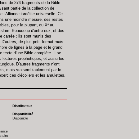
phies de 374 fragments de la Bible
isant partie de la collection de
l'Alliance israélite universelle. Ce
dans une moindre mesure, des restes
e
ables, pour la plupart, du X
au
Islam. Beaucoup d'entre eux, et des
e carrée ; ils sont munis des
 D'autres, de plus petit format mais
mbre de lignes à la page et le grand
le texte d'une Bible complète. Il se
s lectures prophétiques, et aussi les
turgique. D'autres fragments n'ont
els, mais vraisemblablement par le
exercices d'écoliers et les amulettes.
Distributeur
Disponibilité
Disponible
France
stoire