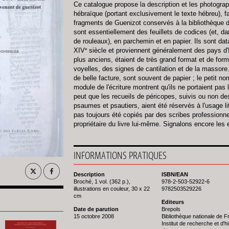
Ce catalogue propose la description et les photogra
hébraïque (portant exclusivement le texte hébreu), fa
fragments de Guenizot conservés à la bibliothèque de 
sont essentiellement des feuillets de codices (et, 
de rouleaux), en parchemin et en papier. Ils sont dat
e
XIV
siècle et proviennent généralement des pays d'
plus anciens, étaient de très grand format et de form
voyelles, des signes de cantilation et de la massore.
de belle facture, sont souvent de papier ; le petit no
module de l'écriture montrent qu'ils ne portaient pas 
peut que les recueils de péricopes, suivis ou non de
psaumes et psautiers, aient été réservés à l'usage li
pas toujours été copiés par des scribes professionn
propriétaire du livre lui-même. Signalons encore les 
INFORMATIONS PRATIQUES
Description
ISBN/EAN
Broché, 1 vol. (362 p.),
978-2-503-52922-6
illustrations en couleur, 30 x 22
9782503529226
cm
Editeurs
Date de parution
Brepols
15 octobre 2008
Bibliothèque nationale de 
Institut de recherche et d'hi