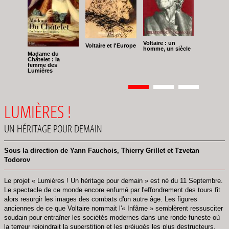
Voltaire : un
Voltaire et l'Europe
homme, un siècle
Madame du
Châtelet : la
femme des
Lumières
Pagination
Page
1
Page
2
Page
3
LUMIÈRES !
UN HÉRITAGE POUR DEMAIN
Sous la direction de Yann Fauchois, Thierry Grillet et Tzvetan
Todorov
Le projet « Lumières ! Un héritage pour demain » est né du 11 Septembre.
Le spectacle de ce monde encore enfumé par l'effondrement des tours fit
alors resurgir les images des combats d'un autre âge. Les figures
anciennes de ce que Voltaire nommait l'« Infâme » semblèrent ressusciter
soudain pour entraîner les sociétés modernes dans une ronde funeste où
la terreur rejoindrait la superstition et les préjugés les plus destructeurs.