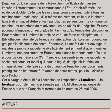
Déjà, lors du Bicentenaire de la Révolution, qu'illustra de manière
imprévue l'effondrement du communisme à l'Est, s'était affirmée une
évidence double. Celle que les nirvanas promis avaient justifié tous les
totalitarismes, mais aussi, d'un même mouvement, celle que le champ
laissé libre risquait d'être envahi par d'autres perversions : le cynisme du
marché, les tentations du relativisme, les brutalités de l'inégalité. Et c'est
pourquoi s'imposait un recul plus lointain, jusqu'au temps des philosophes.
Pour rendre aux Lumières leur pleine vertu de force et d'inspiration, la
Bibliothèque nationale de France a invité, autour de Tzvetan Todorov, un
groupe d'intellectuels éminents. Ensemble, ils ont fait de cet ouvrage un
manifeste propre à rappeler le rôle littéralement primordial qu'ont joué les
Lumières, non seulement en Europe, mais dans le monde entier. Tout le
e
propos de ces trésors du XVIII
siècle ici rassemblés est de rappeler le
socle intellectuel et moral qu'il nous a légué, de rajeunir la réflexion
critique et, enfin, de faire sortir du champ de l'érudition ces documents
prestigieux en les offrant à l'examen de notre temps, pour la lucidité et
pour l'action.
Cet ouvrage a été publié à l’occasion de l’exposition
« Lumières ! Un
héritage pour demain »
, présentée par la Bibliothèque nationale de
er
France sur le site François-Mitterrand du 1
mars au 28 mai 2006.
AUTEURS