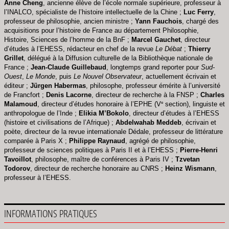
Anne Cheng
, ancienne élève de l’école normale supérieure, professeur à
l’INALCO, spécialiste de l’histoire intellectuelle de la Chine ;
Luc Ferry
,
professeur de philosophie, ancien ministre ;
Yann Fauchois
, chargé des
acquisitions pour l’histoire de France au département Philosophie,
Histoire, Sciences de l’homme de la BnF ;
Marcel Gauchet
, directeur
d’études à l’EHESS, rédacteur en chef de la revue
Le Débat
;
Thierry
Grillet
, délégué à la Diffusion culturelle de la Bibliothèque nationale de
France ;
Jean-Claude Guillebaud
, longtemps grand reporter pour
Sud-
Ouest
,
Le Monde
, puis
Le Nouvel Observateur
, actuellement écrivain et
éditeur ;
Jürgen Habermas
, philosophe, professeur émérite à l’université
de Francfort ;
Denis Lacorne
, directeur de recherche à la FNSP ;
Charles
e
Malamoud
, directeur d’études honoraire à l’EPHE (V
section), linguiste et
anthropologue de l’Inde ;
Elikia M’Bokolo
, directeur d’études à l’EHESS
(histoire et civilisations de l’Afrique) ;
Abdelwahab Meddeb
, écrivain et
poète, directeur de la revue internationale Dédale, professeur de littérature
comparée à Paris X ;
Philippe Raynaud
, agrégé de philosophie,
professeur de sciences politiques à Paris II et à l’EHESS ;
Pierre-Henri
Tavoillot
, philosophe, maître de conférences à Paris IV ;
Tzvetan
Todorov
, directeur de recherche honoraire au CNRS ;
Heinz Wismann
,
professeur à l’EHESS.
INFORMATIONS PRATIQUES