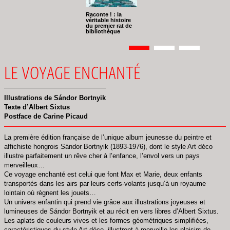
Raconte ! : la
véritable histoire
du premier rat de
bibliothèque
Pagination
Page
1
Page
2
Page
3
LE VOYAGE ENCHANTÉ
Illustrations de Sándor Bortnyik
Texte d’Albert Sixtus
Postface de Carine Picaud
La première édition française de l’unique album jeunesse du peintre et
affichiste hongrois Sándor Bortnyik (1893-1976), dont le style Art déco
illustre parfaitement un rêve cher à l’enfance, l’envol vers un pays
merveilleux…
Ce voyage enchanté est celui que font Max et Marie, deux enfants
transportés dans les airs par leurs cerfs-volants jusqu’à un royaume
lointain où règnent les jouets…
Un univers enfantin qui prend vie grâce aux illustrations joyeuses et
lumineuses de Sándor Bortnyik et au récit en vers libres d’Albert Sixtus.
Les aplats de couleurs vives et les formes géométriques simplifiées,
caractéristiques du style Art déco, illustrent à merveille les plaisirs de