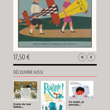
17,50 €
DÉCOUVRIR AUSSI
Ce matin, je
Conte du tsar
pensais...
Saltan...