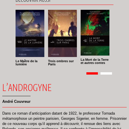
La Mort de la Terre
Le Maître de la
Trois ombres sur
et autres contes
lumière
Paris
Pagination
Page
1
Page
2
L’ANDROGYNE
André Couvreur
Dans ce roman d’anticipation datant de 1922, le professeur Tornada
métamorphose un peintre parisien, Georges Sigerier, en femme. Prisonnier
de ce nouveau corps qu’il apprend à découvrir, il renoue des liens avec
Rolande, son ancienne maîtresse. Il se confronte à l’impossibilité de lui