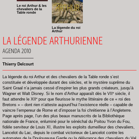
Le roi Arthur & les
chevaliers de la
Table ronde
La légende du roi
Arthur
LA LÉGENDE ARTHURIENNE
AGENDA 2010
Thierry Delcourt
La légende du roi Arthur et des chevaliers de la Table ronde s’est
constituée et développée durant des siècles, et le mystère suprême du
Saint Graal n’a jamais cessé d’inspirer les plus grands créateurs, jusqu’à
e
Wagner et Walt Disney. Si le nom d’Arthur apparaît dès le VII
siècle, il
e
faut attendre le XII
pour que fleurisse le mythe littéraire de ce « roi des
Bretons » – dont rien n’atteste aujourd’hui l’existence réelle – capable de
vaincre l’empereur de Rome et d’imposer la foi chrétienne à l’Angleterre.
Page après page, l’un des plus beaux manuscrits de la Bibliothèque
nationale de France, enluminé pour le sénéchal du Poitou Yvon du Fou,
fidèle serviteur de Louis XI, illustre les exploits dumeilleur des chevaliers,
Lancelot du Lac, depuis le combat victorieux de Lancelot contre les
automates de la Douloureuse Garde ou la délivrance des chevaliers du Val