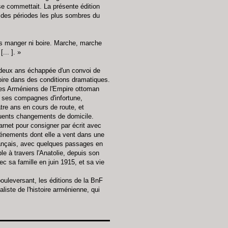
e commettait. La présente édition
e des périodes les plus sombres du
ns manger ni boire. Marche, marche
... ]. »
-deux ans échappée d'un convoi de
oire dans des conditions dramatiques.
les Arméniens de l'Empire ottoman
e ses compagnes d'infortune,
re ans en cours de route, et
quents changements de domicile.
carnet pour consigner par écrit avec
vénements dont elle a vent dans une
français, avec quelques passages en
ple à travers l'Anatolie, depuis son
ec sa famille en juin 1915, et sa vie
ouleversant, les éditions de la BnF
liste de l'histoire arménienne, qui