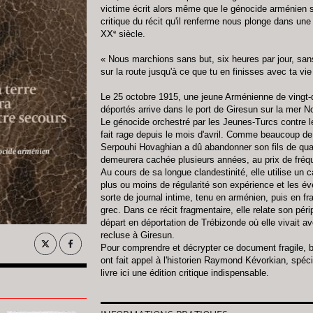
victime écrit alors même que le génocide arménien s
critique du récit qu'il renferme nous plonge dans un
e
XX
siècle.
« Nous marchions sans but, six heures par jour, sa
sur la route jusqu'à ce que tu en finisses avec ta vie [
Le 25 octobre 1915, une jeune Arménienne de vingt
déportés arrive dans le port de Giresun sur la mer N
Le génocide orchestré par les Jeunes-Turcs contre 
fait rage depuis le mois d'avril. Comme beaucoup d
Serpouhi Hovaghian a dû abandonner son fils de quat
demeurera cachée plusieurs années, au prix de fré
Au cours de sa longue clandestinité, elle utilise un 
plus ou moins de régularité son expérience et les é
sorte de journal intime, tenu en arménien, puis en 
grec. Dans ce récit fragmentaire, elle relate son péri
départ en déportation de Trébizonde où elle vivait av
recluse à Giresun.
Pour comprendre et décrypter ce document fragile, b
ont fait appel à l'historien Raymond Kévorkian, spécia
livre ici une édition critique indispensable.