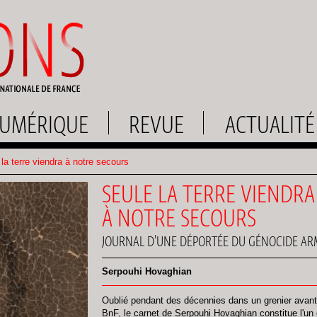
UMÉRIQUE
REVUE
ACTUALITÉ
la terre viendra à notre secours
SEULE LA TERRE VIENDRA
À NOTRE SECOURS
JOURNAL D'UNE DÉPORTÉE DU GÉNOCIDE A
Serpouhi Hovaghian
Oublié pendant des décennies dans un grenier avant d
BnF, le carnet de Serpouhi Hovaghian constitue l'u