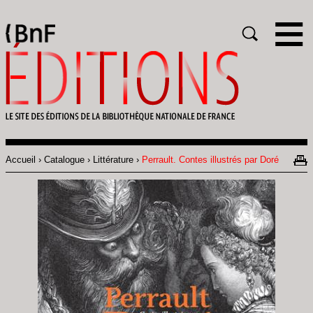
Gestion des cookies
Rechercher
Accueil
Catalogue
Littérature
Perrault. Contes illustrés par Doré
Fil
d'Ariane