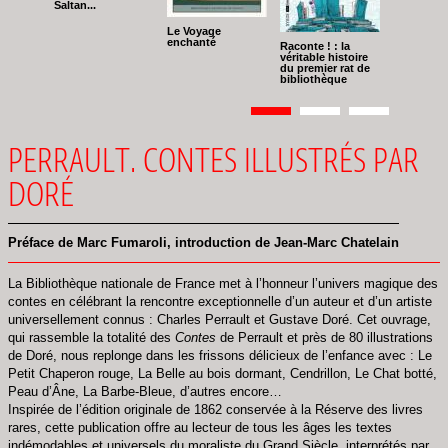
Saltan...
Le Voyage
enchanté
Raconte ! : la
véritable histoire
du premier rat de
bibliothèque
Pagination
Page
1
Page
2
Page
3
PERRAULT. CONTES ILLUSTRÉS PAR
DORÉ
Préface de Marc Fumaroli, introduction de Jean-Marc Chatelain
La Bibliothèque nationale de France met à l’honneur l’univers magique des
contes en célébrant la rencontre exceptionnelle d’un auteur et d’un artiste
universellement connus : Charles Perrault et Gustave Doré. Cet ouvrage,
qui rassemble la totalité des
Contes
de Perrault et près de 80 illustrations
de Doré, nous replonge dans les frissons délicieux de l’enfance avec : Le
Petit Chaperon rouge, La Belle au bois dormant, Cendrillon, Le Chat botté,
Peau d’Âne, La Barbe-Bleue, d’autres encore…
Inspirée de l’édition originale de 1862 conservée à la Réserve des livres
rares, cette publication offre au lecteur de tous les âges les textes
indémodables et universels du moraliste du Grand Siècle, interprétés par