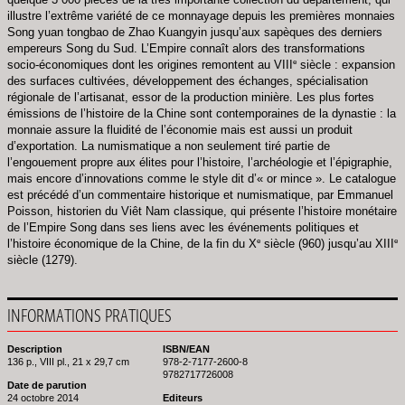
illustre l’extrême variété de ce monnayage depuis les premières monnaies
Song yuan tongbao de Zhao Kuangyin jusqu’aux sapèques des derniers
empereurs Song du Sud. L’Empire connaît alors des transformations
e
socio-économiques dont les origines remontent au VIII
siècle : expansion
des surfaces cultivées, développement des échanges, spécialisation
régionale de l’artisanat, essor de la production minière. Les plus fortes
émissions de l’histoire de la Chine sont contemporaines de la dynastie : la
monnaie assure la fluidité de l’économie mais est aussi un produit
d’exportation. La numismatique a non seulement tiré partie de
l’engouement propre aux élites pour l’histoire, l’archéologie et l’épigraphie,
mais encore d’innovations comme le style dit d’« or mince ». Le catalogue
est précédé d’un commentaire historique et numismatique, par Emmanuel
Poisson, historien du Viêt Nam classique, qui présente l’histoire monétaire
de l’Empire Song dans ses liens avec les événements politiques et
e
e
l’histoire économique de la Chine, de la fin du X
siècle (960) jusqu’au XIII
siècle (1279).
INFORMATIONS PRATIQUES
Description
ISBN/EAN
136 p., VIII pl., 21 x 29,7 cm
978-2-7177-2600-8
9782717726008
Date de parution
24 octobre 2014
Editeurs