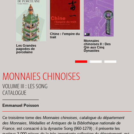
Chine : l'empire du
trait
Monnaies
chinoises II : Des
Les Grandes
Qin aux Cinq
pagodes de
Dynasties
porcelaine
Pagination
Page
1
Page
2
Page
3
MONNAIES CHINOISES
VOLUME III : LES SONG
CATALOGUE
Emmanuel Poisson
Ce troisième tome des
Monnaies chinoises, catalogue du département
des Monnaies, Médailles et Antiques de la Bibliothèque nationale de
France
, est consacré à la dynastie Song (960-1279) ; il présente les
quelque 3 000 pièces de la très importante collection du département, qui