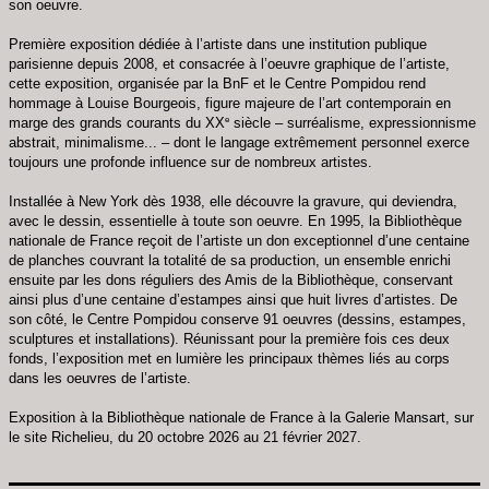
son oeuvre.
Première exposition dédiée à l’artiste dans une institution publique
parisienne depuis 2008, et consacrée à l’oeuvre graphique de l’artiste,
cette exposition, organisée par la BnF et le Centre Pompidou rend
hommage à Louise Bourgeois, figure majeure de l’art contemporain en
e
marge des grands courants du XX
siècle – surréalisme, expressionnisme
abstrait, minimalisme... – dont le langage extrêmement personnel exerce
toujours une profonde influence sur de nombreux artistes.
Installée à New York dès 1938, elle découvre la gravure, qui deviendra,
avec le dessin, essentielle à toute son oeuvre. En 1995, la Bibliothèque
nationale de France reçoit de l’artiste un don exceptionnel d’une centaine
de planches couvrant la totalité de sa production, un ensemble enrichi
ensuite par les dons réguliers des Amis de la Bibliothèque, conservant
ainsi plus d’une centaine d’estampes ainsi que huit livres d’artistes. De
son côté, le Centre Pompidou conserve 91 oeuvres (dessins, estampes,
sculptures et installations). Réunissant pour la première fois ces deux
fonds, l’exposition met en lumière les principaux thèmes liés au corps
dans les oeuvres de l’artiste.
Exposition à la Bibliothèque nationale de France à la Galerie Mansart, sur
le site Richelieu, du 20 octobre 2026 au 21 février 2027.