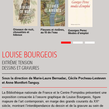
Oiseaux de nuit,
Fleuves et rivières,
Georges Perec
chouettes et
au fil de l'eau
Modes d'emploi
hiboux
Pagination
Page
1
Page
2
Page
3
LOUISE BOURGEOIS
EXTRÊME TENSION
DESSINS ET GRAVURES
Sous la direction de Marie-Laure Bernadac, Cécile Pocheau-Lesteven
et Anne Montfort-Tanguy.
La Bibliothèque nationale de France et le Centre Pompidou présentent une
exposition consacrée à l’oeuvre graphique de Louise Bourgeois, figure
e
majeure de l’art contemporain, en marge des grands courants du XX
siècle, montrant l’interdépendance du dessin et de la gravure au sein de