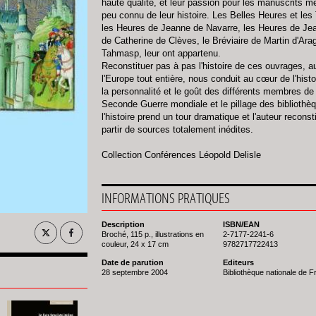
haute qualité, et leur passion pour les manuscrits 
peu connu de leur histoire. Les Belles Heures et les
les Heures de Jeanne de Navarre, les Heures de Je
de Catherine de Clèves, le Bréviaire de Martin d'Ara
Tahmasp, leur ont appartenu.
Reconstituer pas à pas l'histoire de ces ouvrages, au
l'Europe tout entière, nous conduit au cœur de l'histoi
la personnalité et le goût des différents membres de 
Seconde Guerre mondiale et le pillage des bibliothè
l'histoire prend un tour dramatique et l'auteur recon
partir de sources totalement inédites.
Collection Conférences Léopold Delisle
INFORMATIONS PRATIQUES
Description
ISBN/EAN
Broché, 115 p., illustrations en
2-7177-2241-6
couleur, 24 x 17 cm
9782717722413
Date de parution
Editeurs
28 septembre 2004
Bibliothèque nationale de 