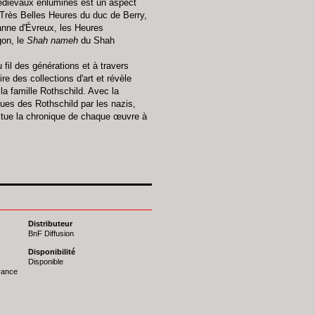
médiévaux enluminés est un aspect
 Très Belles Heures du duc de Berry,
anne d'Évreux, les Heures
gon, le
Shah nameh
du Shah
 fil des générations et à travers
re des collections d'art et révèle
la famille Rothschild. Avec la
ques des Rothschild par les nazis,
stitue la chronique de chaque œuvre à
Distributeur
BnF Diffusion
Disponibilité
Disponible
France