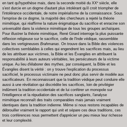
e
en tant qu'hypothèse mais, dans la seconde moitié du XX
siècle, elle
s'est durcie en un dogme d'autant plus intolérant qu'il croit triompher de
l'intolérance occidentale, de notre impérialisme de la connaissance. Sous
l'emprise de ce dogme, la majorité des chercheurs a rejeté la théorie
mimétique, qui réaffirme la nature énigmatique du sacrifice et enracine son
universalité dans la violence mimétique de tous les groupes archaïques.
Pour illustrer la théorie mimétique, René Girard interroge la plus puissante
réflexion religieuse sur le sacrifice, celle de l'Inde védique, rassemblée
dans les vertigineuses
Brahmanas
. On trouve dans la Bible des violences
collectives semblables à celles qui engendrent les sacrifices mais, au lieu
de les attribuer aux victimes, la Bible et les Évangiles en attribuent la
responsabilité à leurs auteurs véritables, les persécuteurs de la victime
unique. Au lieu d'élaborer des mythes, par conséquent, la Bible et les
Évangiles disent la vérité : on y trouve l'explication du processus
sacrificiel, le processus victimaire ne peut donc plus servir de modèle aux
sacrificateurs. En reconnaissant que la tradition védique peut conduire elle
aussi à une révélation qui discrédite les sacrifices, loin de privilégier
indûment la tradition occidentale et de lui conférer un monopole sur
l'intelligence et la répudiation des sacrifices sanglants, l'analyse
mimétique reconnaît des traits comparables mais jamais vraiment
identiques dans la tradition indienne. Même si nous restons incapables de
débrouiller vraiment le rapport qui unit et sépare ces deux traditions, ces
trois conférences nous permettent d'apprécier un peu mieux leur richesse
et leur complexité.