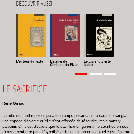
DÉCOUVRIR AUSSI
L’entour du texte
L’atelier de
Le Livre futuriste
Christine de Pizan
italien
Pagination
Page
1
Page
2
Page
3
LE SACRIFICE
René Girard
La réflexion anthropologique a longtemps perçu dans le sacrifice sanglant
une espèce d'énigme qu'elle s'est efforcée de résoudre, mais sans y
parvenir. On s'est dit alors que le sacrifice en général, le sacrifice en soi,
n'existe peut-être pas. L'hypothèse d'une illusion conceptuelle est légitime