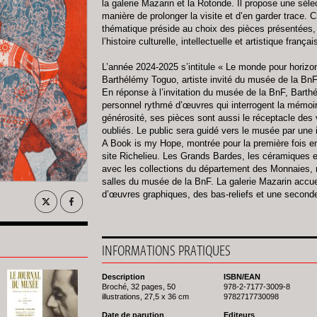
la galerie Mazarin et la Rotonde. Il propose une sé
manière de prolonger la visite et d’en garder trace.
thématique préside au choix des pièces présentées, of
l’histoire culturelle, intellectuelle et artistique françai
L’année 2024-2025 s’intitule « Le monde pour horizon 
Barthélémy Toguo, artiste invité du musée de la BnF
En réponse à l’invitation du musée de la BnF, Bart
personnel rythmé d’œuvres qui interrogent la mémoire,
générosité, ses pièces sont aussi le réceptacle de
oubliés. Le public sera guidé vers le musée par une i
A Book is my Hope, montrée pour la première fois en 
site Richelieu. Les Grands Bardes, les céramiques e
avec les collections du département des Monnaies, 
salles du musée de la BnF. La galerie Mazarin accuei
d’œuvres graphiques, des bas-reliefs et une seconde i
INFORMATIONS PRATIQUES
Description
ISBN/EAN
Broché, 32 pages, 50
978-2-7177-3009-8
illustrations, 27,5 x 36 cm
9782717730098
Date de parution
Editeurs