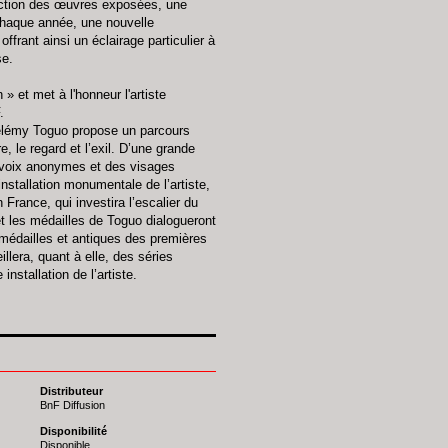
lection des œuvres exposées, une
 Chaque année, une nouvelle
frant ainsi un éclairage particulier à
se.
» et met à l'honneur l'artiste
.
hélémy Toguo propose un parcours
 le regard et l’exil. D’une grande
s voix anonymes et des visages
nstallation monumentale de l’artiste,
France, qui investira l’escalier du
t les médailles de Toguo dialogueront
médailles et antiques des premières
llera, quant à elle, des séries
nstallation de l’artiste.
Distributeur
BnF Diffusion
Disponibilité
Disponible