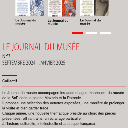
Le Journal du
Le Journal du
Le Journal du
musée
musée
musée
Pagination
Page
1
Page
2
Page
3
LE JOURNAL DU MUSÉE
N°7
SEPTEMBRE 2024 - JANVIER 2025
Collectif
Le Journal du musée accompagne les accrochages trisannuels du musée
de la BnF dans la galerie Mazarin et la Rotonde.
Il propose une sélection des oeuvres exposées, une manière de prolonger
la visite et d’en garder trace.
Chaque année, une nouvelle thématique préside au choix des pièces
présentées, off rant ainsi un éclairage particulier
à l’histoire culturelle, intellectuelle et artistique française.