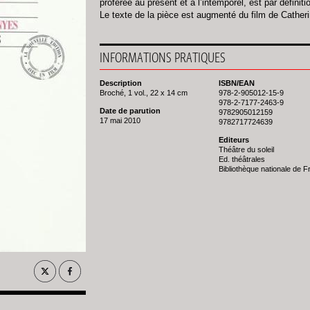
proférée au présent et à l’intemporel, est par définit
Le texte de la pièce est augmenté du film de Cather
INFORMATIONS PRATIQUES
Description
ISBN/EAN
Broché, 1 vol., 22 x 14 cm
978-2-905012-15-9
978-2-7177-2463-9
Date de parution
9782905012159
17 mai 2010
9782717724639
Editeurs
Théâtre du soleil
Ed. théâtrales
Bibliothèque nationale de 