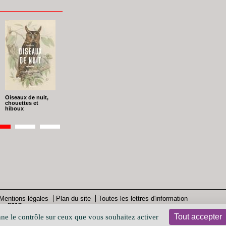
Oiseaux de nuit,
chouettes et
hiboux
ion
ge
Page
2
Page
3
Mentions légales
Plan du site
Toutes les lettres d'information
 - 2013
Tout accepter
nne le contrôle sur ceux que vous souhaitez activer