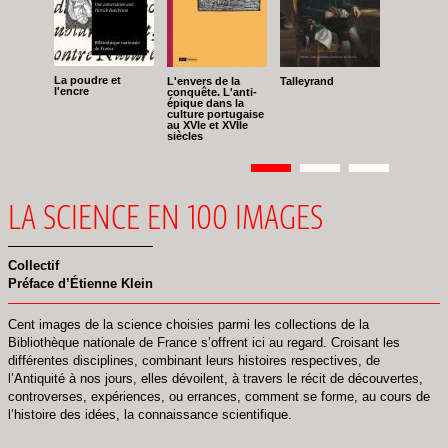
La poudre et
L'envers de la
Talleyrand
l'encre
conquête. L'anti-
épique dans la
culture portugaise
au XVIe et XVIIe
siècles
Pagination
Page
1
Page
2
Page
3
LA SCIENCE EN 100 IMAGES
Collectif
Préface d’Étienne Klein
Cent images de la science choisies parmi les collections de la
Bibliothèque nationale de France s’offrent ici au regard. Croisant les
différentes disciplines, combinant leurs histoires respectives, de
l’Antiquité à nos jours, elles dévoilent, à travers le récit de découvertes,
controverses, expériences, ou errances, comment se forme, au cours de
l’histoire des idées, la connaissance scientifique.