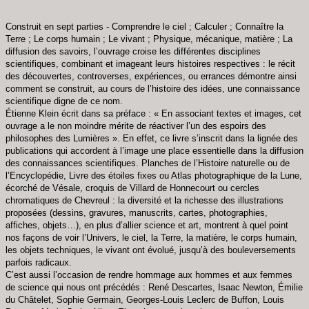
Construit en sept parties - Comprendre le ciel ; Calculer ; Connaître la
Terre ; Le corps humain ; Le vivant ; Physique, mécanique, matière ; La
diffusion des savoirs, l’ouvrage croise les différentes disciplines
scientifiques, combinant et imageant leurs histoires respectives : le récit
des découvertes, controverses, expériences, ou errances démontre ainsi
comment se construit, au cours de l’histoire des idées, une connaissance
scientifique digne de ce nom.
Étienne Klein écrit dans sa préface : « En associant textes et images, cet
ouvrage a le non moindre mérite de réactiver l’un des espoirs des
philosophes des Lumières ». En effet, ce livre s’inscrit dans la lignée des
publications qui accordent à l’image une place essentielle dans la diffusion
des connaissances scientifiques. Planches de l’Histoire naturelle ou de
l’Encyclopédie, Livre des étoiles fixes ou Atlas photographique de la Lune,
écorché de Vésale, croquis de Villard de Honnecourt ou cercles
chromatiques de Chevreul : la diversité et la richesse des illustrations
proposées (dessins, gravures, manuscrits, cartes, photographies,
affiches, objets…), en plus d’allier science et art, montrent à quel point
nos façons de voir l’Univers, le ciel, la Terre, la matière, le corps humain,
les objets techniques, le vivant ont évolué, jusqu’à des bouleversements
parfois radicaux.
C’est aussi l’occasion de rendre hommage aux hommes et aux femmes
de science qui nous ont précédés : René Descartes, Isaac Newton, Émilie
du Châtelet, Sophie Germain, Georges-Louis Leclerc de Buffon, Louis