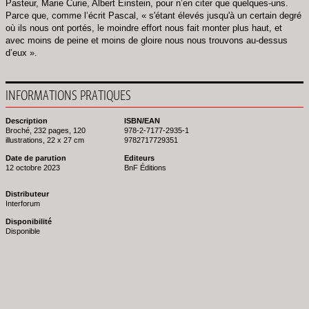
Pasteur, Marie Curie, Albert Einstein, pour n’en citer que quelques-uns.
Parce que, comme l’écrit Pascal, « s'étant élevés jusqu'à un certain degré
où ils nous ont portés, le moindre effort nous fait monter plus haut, et
avec moins de peine et moins de gloire nous nous trouvons au-dessus
d’eux ».
INFORMATIONS PRATIQUES
Description
ISBN/EAN
Broché, 232 pages, 120
978-2-7177-2935-1
illustrations, 22 x 27 cm
9782717729351
Date de parution
Editeurs
12 octobre 2023
BnF Éditions
Distributeur
Interforum
Disponibilité
Disponible