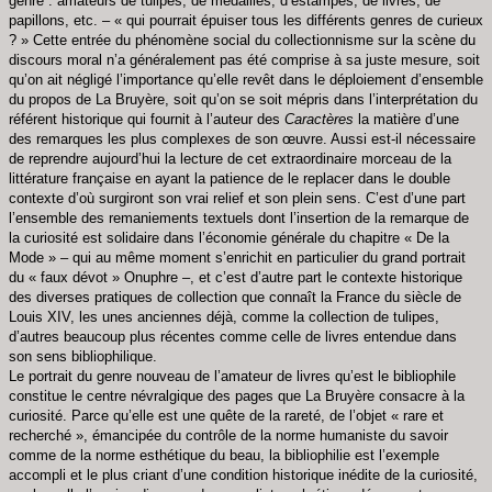
genre : amateurs de tulipes, de médailles, d’estampes, de livres, de
papillons, etc. – « qui pourrait épuiser tous les différents genres de curieux
? » Cette entrée du phénomène social du collectionnisme sur la scène du
discours moral n’a généralement pas été comprise à sa juste mesure, soit
qu’on ait négligé l’importance qu’elle revêt dans le déploiement d’ensemble
du propos de La Bruyère, soit qu’on se soit mépris dans l’interprétation du
référent historique qui fournit à l’auteur des
Caractères
la matière d’une
des remarques les plus complexes de son œuvre. Aussi est-il nécessaire
de reprendre aujourd’hui la lecture de cet extraordinaire morceau de la
littérature française en ayant la patience de le replacer dans le double
contexte d’où surgiront son vrai relief et son plein sens. C’est d’une part
l’ensemble des remaniements textuels dont l’insertion de la remarque de
la curiosité est solidaire dans l’économie générale du chapitre « De la
Mode » – qui au même moment s’enrichit en particulier du grand portrait
du « faux dévot » Onuphre –, et c’est d’autre part le contexte historique
des diverses pratiques de collection que connaît la France du siècle de
Louis XIV, les unes anciennes déjà, comme la collection de tulipes,
d’autres beaucoup plus récentes comme celle de livres entendue dans
son sens bibliophilique.
Le portrait du genre nouveau de l’amateur de livres qu’est le bibliophile
constitue le centre névralgique des pages que La Bruyère consacre à la
curiosité. Parce qu’elle est une quête de la rareté, de l’objet « rare et
recherché », émancipée du contrôle de la norme humaniste du savoir
comme de la norme esthétique du beau, la bibliophilie est l’exemple
accompli et le plus criant d’une condition historique inédite de la curiosité,