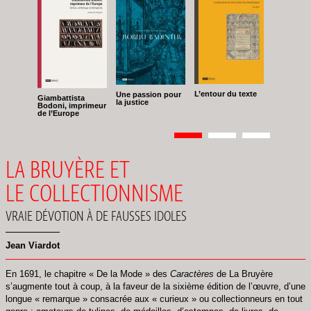
L’entour du texte
Une passion pour
Giambattista
la justice
Bodoni, imprimeur
de l’Europe
Pagination
Page
1
Page
2
Page
3
LA BRUYÈRE ET
LE COLLECTIONNISME
VRAIE DÉVOTION À DE FAUSSES IDOLES
Jean Viardot
En 1691, le chapitre « De la Mode » des
Caractères
de La Bruyère
s’augmente tout à coup, à la faveur de la sixième édition de l’œuvre, d’une
longue « remarque » consacrée aux « curieux » ou collectionneurs en tout