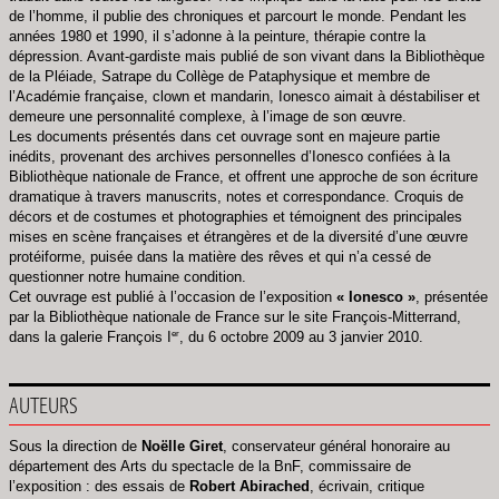
de l’homme, il publie des chroniques et parcourt le monde. Pendant les
années 1980 et 1990, il s’adonne à la peinture, thérapie contre la
dépression. Avant-gardiste mais publié de son vivant dans la Bibliothèque
de la Pléiade, Satrape du Collège de Pataphysique et membre de
l’Académie française, clown et mandarin, Ionesco aimait à déstabiliser et
demeure une personnalité complexe, à l’image de son œuvre.
Les documents présentés dans cet ouvrage sont en majeure partie
inédits, provenant des archives personnelles d’Ionesco confiées à la
Bibliothèque nationale de France, et offrent une approche de son écriture
dramatique à travers manuscrits, notes et correspondance. Croquis de
décors et de costumes et photographies et témoignent des principales
mises en scène françaises et étrangères et de la diversité d’une œuvre
protéiforme, puisée dans la matière des rêves et qui n’a cessé de
questionner notre humaine condition.
Cet ouvrage est publié à l’occasion de l’exposition
« Ionesco »
, présentée
par la Bibliothèque nationale de France sur le site François-Mitterrand,
er
dans la galerie François I
, du 6 octobre 2009 au 3 janvier 2010.
AUTEURS
Sous la direction de
Noëlle Giret
, conservateur général honoraire au
département des Arts du spectacle de la BnF, commissaire de
l’exposition : des essais de
Robert Abirached
, écrivain, critique