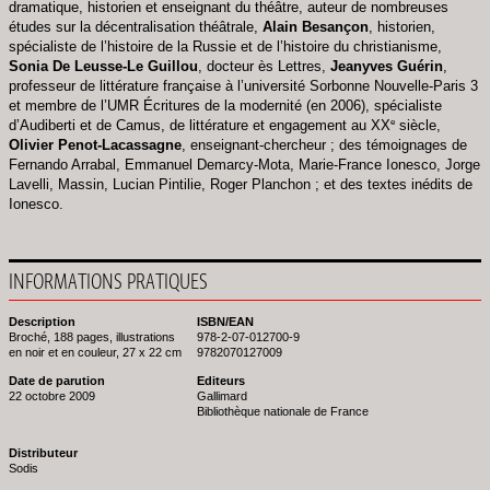
dramatique, historien et enseignant du théâtre, auteur de nombreuses
études sur la décentralisation théâtrale,
Alain Besançon
, historien,
spécialiste de l’histoire de la Russie et de l’histoire du christianisme,
Sonia De Leusse-Le Guillou
, docteur ès Lettres,
Jeanyves Guérin
,
professeur de littérature française à l’université Sorbonne Nouvelle-Paris 3
et membre de l’UMR Écritures de la modernité (en 2006), spécialiste
e
d’Audiberti et de Camus, de littérature et engagement au XX
siècle,
Olivier Penot-Lacassagne
, enseignant-chercheur ; des témoignages de
Fernando Arrabal, Emmanuel Demarcy-Mota, Marie-France Ionesco, Jorge
Lavelli, Massin, Lucian Pintilie, Roger Planchon ; et des textes inédits de
Ionesco.
INFORMATIONS PRATIQUES
Description
ISBN/EAN
Broché, 188 pages, illustrations
978-2-07-012700-9
en noir et en couleur, 27 x 22 cm
9782070127009
Date de parution
Editeurs
22 octobre 2009
Gallimard
Bibliothèque nationale de France
Distributeur
Sodis