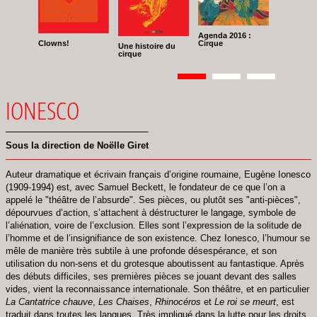
Agenda 2016 :
Clowns!
Cirque
Une histoire du
cirque
Pagination
Page
1
Page
2
Page
3
IONESCO
Sous la direction de Noëlle Giret
Auteur dramatique et écrivain français d’origine roumaine, Eugène Ionesco
(1909-1994) est, avec Samuel Beckett, le fondateur de ce que l’on a
appelé le "théâtre de l’absurde". Ses pièces, ou plutôt ses "anti-pièces",
dépourvues d’action, s’attachent à déstructurer le langage, symbole de
l’aliénation, voire de l’exclusion. Elles sont l’expression de la solitude de
l’homme et de l’insignifiance de son existence. Chez Ionesco, l’humour se
mêle de manière très subtile à une profonde désespérance, et son
utilisation du non-sens et du grotesque aboutissent au fantastique. Après
des débuts difficiles, ses premières pièces se jouant devant des salles
vides, vient la reconnaissance internationale. Son théâtre, et en particulier
La Cantatrice chauve
,
Les Chaises
,
Rhinocéros
et
Le roi se meurt
, est
traduit dans toutes les langues. Très impliqué dans la lutte pour les droits